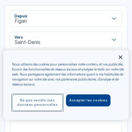
Rec
Depuis
dan
Figari
la
liste
Rec
Vers
dan
Saint-Denis
la
liste
Type de trajet
Nous utilisons des cookies pour personnaliser notre contenu et nos publicités,
Aller-Retour
Aller simple
fournir des fonctionnalités de réseaux sociaux et analyser le trafic sur notre site
web. Nous partageons également des informations quant à vos habitudes de
navigation sur notre site avec nos partenaires publicitaires, d'analyse et de
Filtrer
Vider
réseaux sociaux.
AOÛ 2026
Ne pas vendre mes
Accepter les cookies
N/A*
données personnelles
Précédent
Suivant
Aller / Retour — Économique
Aller