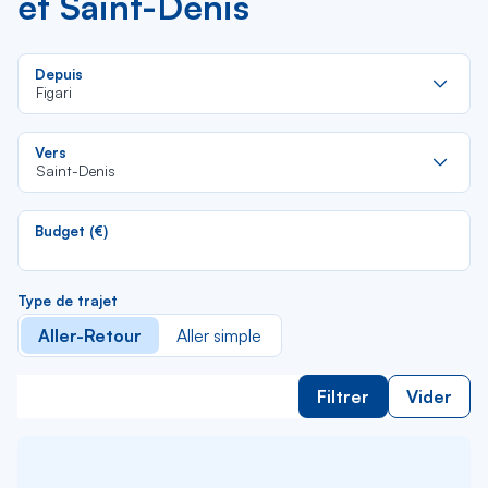
et Saint-Denis
Re
Depuis
da
Figari
la
lis
Re
Vers
da
Saint-Denis
la
lis
Budget (€)
Type de trajet
Aller-Retour
Aller simple
Filtrer
Vider