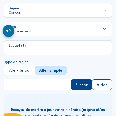
Re
Depuis
da
Cancún
la
lis
Re
Vers
da
Pour aller vers
la
lis
Budget (€)
Type de trajet
Aller-Retour
Aller simple
Filtrer
Vider
Essayez de mettre à jour votre itinéraire (origine et/ou
destination) afin de trouver des offres