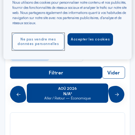
Rec
Nous utilisons des cookies pour personnaliser notre contenu et nos publicités,
Depuis
fournir des fonctionnalités de réseaux sociaux et analyser le trafic sur notre site
dan
Cancún
web. Nous partageons également des informations quant à vos habitudes de
la
navigation sur notre site avec nos partenaires publicitaires, d'analyse et de
liste
réseaux sociaux.
Rec
Vers
dan
Pour aller vers
la
Ne pas vendre mes
Accepter les cookies
données personnelles
liste
Type de trajet
Aller-Retour
Aller simple
Filtrer
Vider
AOÛ 2026
N/A*
Précédent
Suivant
Aller / Retour — Économique
Aller