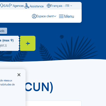
SAV
Agences
Français - FR
Assistance
Caraïbes - FR
Menu
Espace client
English - EN
 vols
vols
Español - ES
s (max 9)
 de réseaux
 (CLY-CUN)
 habitudes de