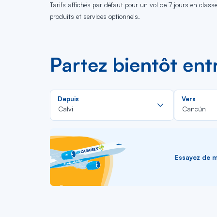
Tarifs affichés par défaut pour un vol de 7 jours en clas
produits et services optionnels.
Partez bientôt ent
Rechercher
Depuis
Vers
dans
Calvi
Cancún
la
liste
Essayez de me