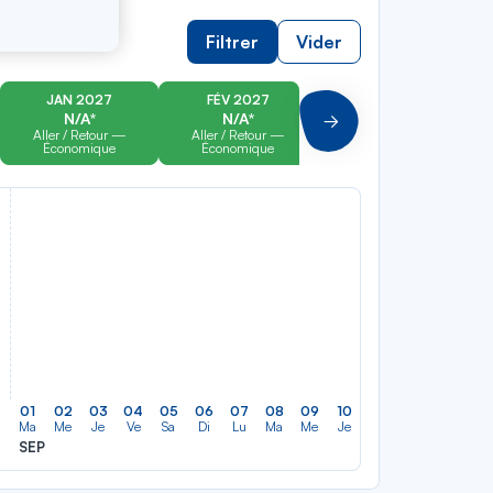
Filtrer
Vider
JAN 2027
FÉV 2027
MAR 2027
N/A*
N/A*
N/A*
Suivant
Aller / Retour —
Aller / Retour —
Aller / Retour —
Économique
Économique
Économique
01
02
03
04
05
06
07
08
09
10
11
12
13
14
Ma
Me
Je
Ve
Sa
Di
Lu
Ma
Me
Je
Ve
Sa
Di
Lu
SEP