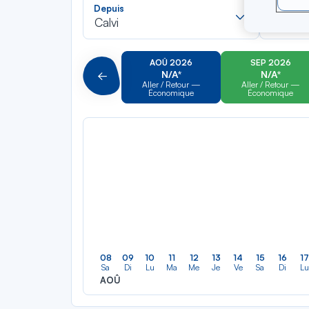
Recherch
Depuis
Vers
dans
Calvi
Cancú
la
liste
AOÛ 2026
SEP 2026
N/A*
N/A*
Précédent
Aller / Retour —
Aller / Retour —
Économique
Économique
08
09
10
11
12
13
14
15
16
17
Sa
Di
Lu
Ma
Me
Je
Ve
Sa
Di
Lu
AOÛ