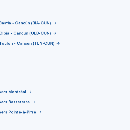
Bastia - Cancún (BIA-CUN)
 Olbia - Cancún (OLB-CUN)
 Toulon - Cancún (TLN-CUN)
vers Montréal
vers Basseterre
vers Pointe-à-Pitre