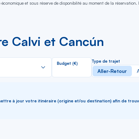
se économique et sous réserve de disponibilité au moment de la réservation.
re Calvi et Cancún
Rechercher
Type de trajet
Budget (€)
dans
Aller-Retour
A
la
liste
ttre à jour votre itinéraire (origine et/ou destination) afin de trou