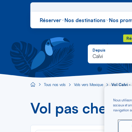
Réserver
Nos destinations
Nos prom
Rés
Ré
Depuis
Calvi
Tous nos vols
Vols vers Mexique
Vol Calvi 
Aircaraibes.com
Nous utilison
Vol pas cher C
sociaux et an
navigation su