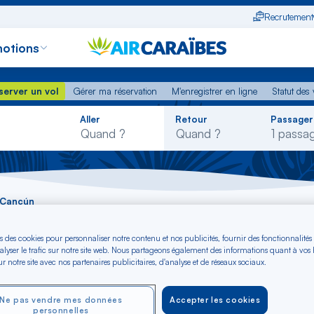
Recrutement
otions
erver un vol
Gérer ma réservation
M'enregistrer en ligne
Statut des
server un vol
Gérer ma réservation
M'enregistrer en ligne
Statut des 
Rechercher
Aller
Retour
Passager
dans
la
liste
- Cancún
s des cookies pour personnaliser notre contenu et nos publicités, fournir des fonctionnalités
alvi - Cancún dès €
alyser le trafic sur notre site web. Nous partageons également des informations quant à vos
r notre site avec nos partenaires publicitaires, d'analyse et de réseaux sociaux.
Ne pas vendre mes données
Accepter les cookies
personnelles