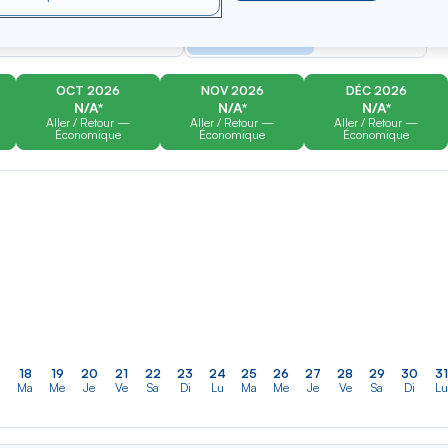
er
Rechercher
Type de trajet
dans
n
Aller-Retour
Aller simple
la
liste
OCT 2026
NOV 2026
DÉC 2026
N/A*
N/A*
N/A*
Aller / Retour —
Aller / Retour —
Aller / Retour —
Économique
Économique
Économique
18
19
20
21
22
23
24
25
26
27
28
29
30
31
Ma
Me
Je
Ve
Sa
Di
Lu
Ma
Me
Je
Ve
Sa
Di
Lu