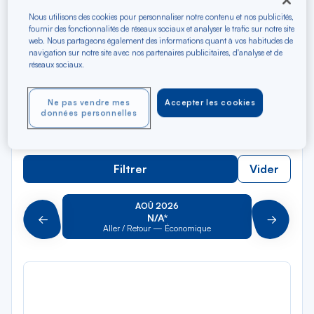
Rec
Depuis
Nous utilisons des cookies pour personnaliser notre contenu et nos publicités,
dan
Bastia
fournir des fonctionnalités de réseaux sociaux et analyser le trafic sur notre site
la
web. Nous partageons également des informations quant à vos habitudes de
navigation sur notre site avec nos partenaires publicitaires, d'analyse et de
liste
Rec
Vers
réseaux sociaux.
dan
Pour aller vers
la
Ne pas vendre mes
Accepter les cookies
liste
Type de trajet
données personnelles
Aller-Retour
Aller simple
Filtrer
Vider
AOÛ 2026
N/A*
Précédent
Suivant
Aller / Retour — Économique
Aller