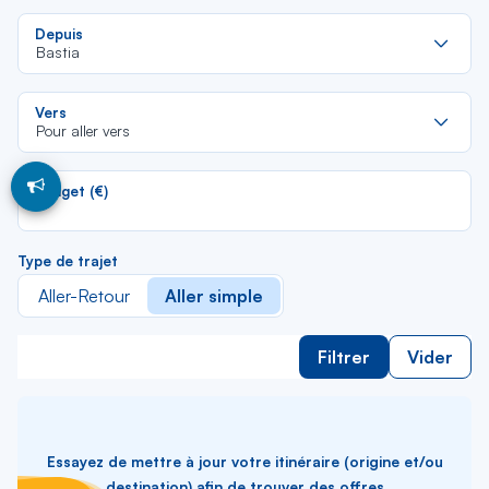
Re
Depuis
da
Bastia
la
lis
Re
Vers
da
Pour aller vers
la
lis
Budget (€)
Type de trajet
Aller-Retour
Aller simple
Filtrer
Vider
Essayez de mettre à jour votre itinéraire (origine et/ou
destination) afin de trouver des offres