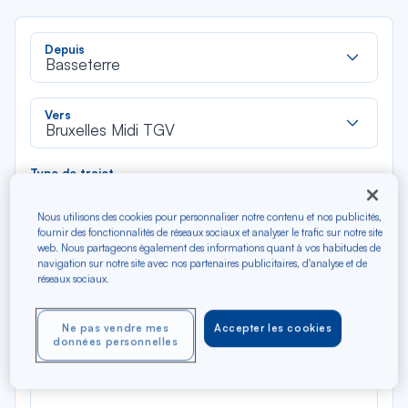
Rec
Depuis
dan
Basseterre
la
liste
Rec
Vers
dan
Bruxelles Midi TGV
la
liste
Type de trajet
Aller-Retour
Aller simple
Nous utilisons des cookies pour personnaliser notre contenu et nos publicités,
fournir des fonctionnalités de réseaux sociaux et analyser le trafic sur notre site
web. Nous partageons également des informations quant à vos habitudes de
Filtrer
Vider
navigation sur notre site avec nos partenaires publicitaires, d'analyse et de
réseaux sociaux.
AOÛ 2026
N/A*
Précédent
Suivant
Ne pas vendre mes
Accepter les cookies
Aller / Retour — Économique
Aller
données personnelles