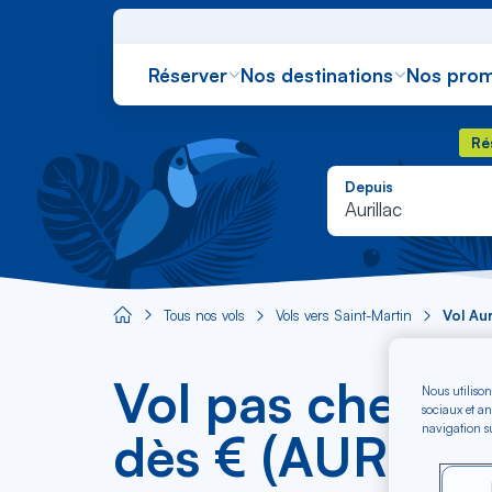
Réserver
Nos destinations
Nos prom
Rés
Ré
Depuis
Aurillac
Tous nos vols
Vols vers Saint-Martin
Vol Au
Aircaraibes.com
Vol pas cher Au
Nous utilison
sociaux et an
navigation su
dès € (AUR-SF