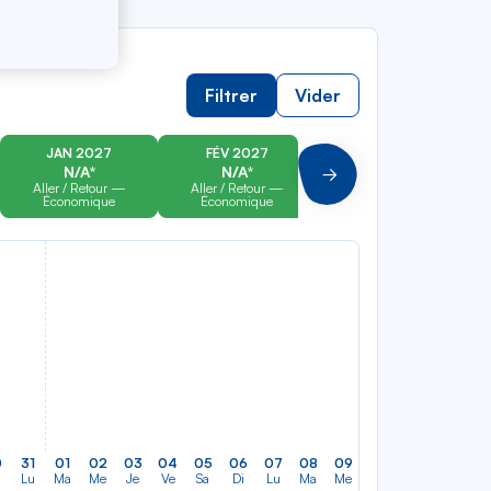
Filtrer
Vider
JAN 2027
FÉV 2027
MAR 2027
N/A*
N/A*
N/A*
Suivant
Aller / Retour —
Aller / Retour —
Aller / Retour —
Économique
Économique
Économique
0
31
01
02
03
04
05
06
07
08
09
10
11
12
13
Lu
Ma
Me
Je
Ve
Sa
Di
Lu
Ma
Me
Je
Ve
Sa
Di