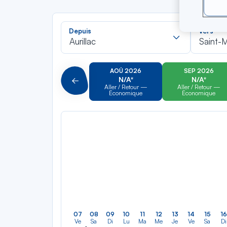
Recherch
Depuis
Vers
dans
Aurillac
Saint-M
la
liste
AOÛ 2026
SEP 2026
N/A*
N/A*
Précédent
Aller / Retour —
Aller / Retour —
Économique
Économique
07
08
09
10
11
12
13
14
15
16
Ve
Sa
Di
Lu
Ma
Me
Je
Ve
Sa
Di