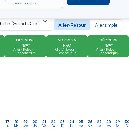
personnelles
er
Rechercher
Type de trajet
dans
artin (Grand Case)
Aller-Retour
Aller simple
la
liste
OCT 2026
NOV 2026
DÉC 2026
N/A*
N/A*
N/A*
Aller / Retour —
Aller / Retour —
Aller / Retour —
Économique
Économique
Économique
17
18
19
20
21
22
23
24
25
26
27
28
29
3
Lu
Ma
Me
Je
Ve
Sa
Di
Lu
Ma
Me
Je
Ve
Sa
Di