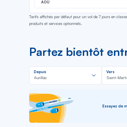
AOÛ
Tarifs affichés par défaut pour un vol de 7 jours en clas
produits et services optionnels.
Partez bientôt ent
Rechercher
Depuis
Vers
dans
Aurillac
Saint-Mart
la
liste
Essayez de me