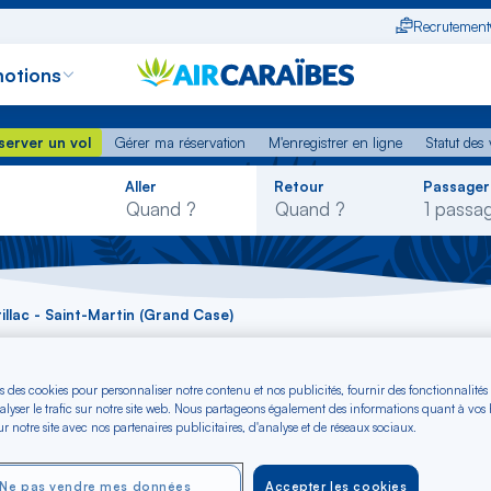
Recrutement
otions
erver un vol
Gérer ma réservation
M'enregistrer en ligne
Statut des
server un vol
Gérer ma réservation
M'enregistrer en ligne
Statut des 
Rechercher
Aller
Retour
Passager
dans
la
liste
rillac - Saint-Martin (Grand Case)
rillac - Saint-Marti
s des cookies pour personnaliser notre contenu et nos publicités, fournir des fonctionnalités
alyser le trafic sur notre site web. Nous partageons également des informations quant à vos
r notre site avec nos partenaires publicitaires, d'analyse et de réseaux sociaux.
G)
Ne pas vendre mes données
Accepter les cookies