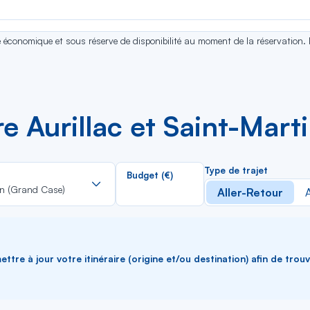
se économique et sous réserve de disponibilité au moment de la réservation.
re Aurillac et Saint-Mar
Rechercher
Type de trajet
Budget (€)
dans
in (Grand Case)
Aller-Retour
A
la
liste
ttre à jour votre itinéraire (origine et/ou destination) afin de trou