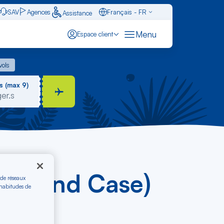
SAV
Agences
Français - FR
Assistance
Caraïbes - FR
Menu
Espace client
English - EN
 vols
vols
Español - ES
s (max 9)
n (Grand Case)
 de réseaux
 habitudes de