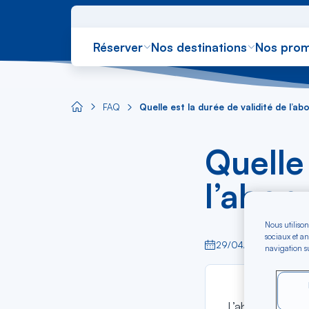
Réserver
Nos destinations
Nos prom
FAQ
Quelle est la durée de validité de l’ab
Aircaraibes.com
Quelle 
l’abon
Nous utilison
sociaux et an
29/04/2024
navigation su
L’abonnement Fl