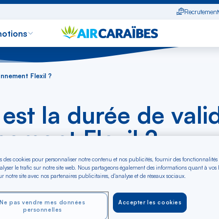
Recrutement
otions
onnement Flexil ?
est la durée de vali
nement Flexil ?
s des cookies pour personnaliser notre contenu et nos publicités, fournir des fonctionnalités
alyser le trafic sur notre site web. Nous partageons également des informations quant à vos
r notre site avec nos partenaires publicitaires, d'analyse et de réseaux sociaux.
Ne pas vendre mes données
Accepter les cookies
personnelles
exil est valable 1 an à compter de la date d’achat.