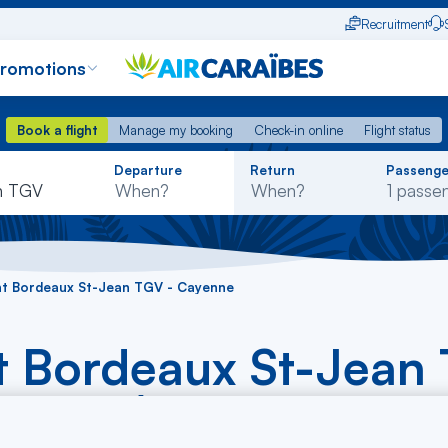
Recruitment
promotions
Book a flight
Manage my booking
Check-in online
Flight status
Book a flight
Manage my booking
Check-in online
Flight status
Rechercher
Departure
Return
Passenge
dans
n TGV
la
liste
ght Bordeaux St-Jean TGV - Cayenne
t Bordeaux St-Jean
D-CAY)