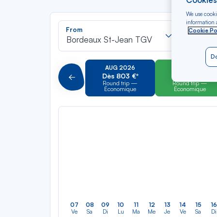
We use cookie
information a
Recherch
From
To
Cookie Po
dans
Bordeaux St-Jean TGV
Cayen
la
Do
liste
AUG 2026
SEP 2026
Dès 803 €*
Dès 678 €*
Précédent
Round trip —
Round trip —
Économique
Économique
07
08
09
10
11
12
13
14
15
16
Ve
Sa
Di
Lu
Ma
Me
Je
Ve
Sa
Di