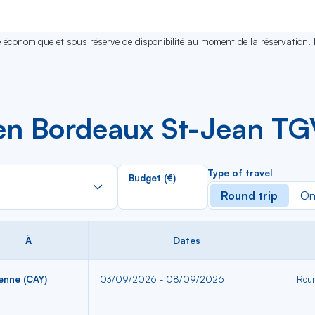
se économique et sous réserve de disponibilité au moment de la réservation.
en Bordeaux St-Jean T
Rechercher
Type of travel
Budget (€)
dans
Round trip
On
la
liste
À
Dates
enne (CAY)
03/09/2026 - 08/09/2026
Roun