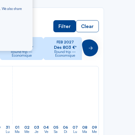
. We also share
Filter
Clear
JAN 2027
FEB 2027
MAR 2027
Dès 803 €*
Dès 803 €*
Dès 803 €*
Suivant
Round trip —
Round trip —
Round trip —
Économique
Économique
Économique
0
31
01
02
03
04
05
06
07
08
09
10
11
12
13
Lu
Ma
Me
Je
Ve
Sa
Di
Lu
Ma
Me
Je
Ve
Sa
Di