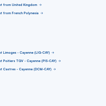
ht from United Kingdom
ht from French Polynesia
ht Limoges - Cayenne (LIG-CAY)
ht Poitiers TGV - Cayenne (PIS-CAY)
ht Castres - Cayenne (DCM-CAY)