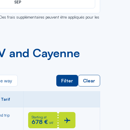
SEP
 Des frais supplémentaires peuvent être appliqués pour les
GV and Cayenne
e way
Filter
Clear
Tarif
d trip
Starting at
678 €
VAT