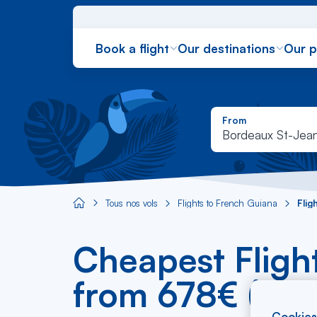
Book a flight
Our destinations
Our 
From
Bordeaux St-Jea
Tous nos vols
Flights to French Guiana
Fli
Aircaraibes.com
Cheapest Fligh
from 678€ (BO
Cookies