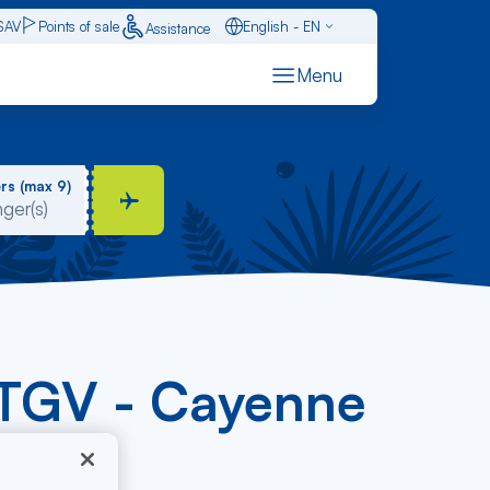
SAV
Points of sale
English - EN
Assistance
Caraïbes - FR
Menu
Français - FR
Español - ES
rs (max 9)
 TGV - Cayenne