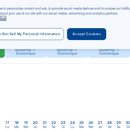
s to personalise content and ads, to provide social media features and to analyse our traffic
bout your use of our site with our social media, advertising and analytics partners.
er
Rechercher
Type of travel
licy
dans
ne
Round trip
One way
la
 Not Sell My Personal Information
Accept Cookies
liste
OCT 2026
NOV 2026
DEC 2026
Dès 803 €*
Dès 803 €*
Dès 803 €*
Round trip —
Round trip —
Round trip —
Économique
Économique
Économique
17
18
19
20
21
22
23
24
25
26
27
28
29
3
Lu
Ma
Me
Je
Ve
Sa
Di
Lu
Ma
Me
Je
Ve
Sa
Di