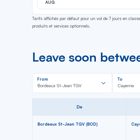
AUG
Tarifs affichés par défaut pour un vol de 7 jours en clas
produits et services optionnels.
Leave soon betwe
Rechercher
From
To
dans
Bordeaux St-Jean TGV
Cayenne
la
liste
De
Bordeaux St-Jean TGV (BOD)
Cay