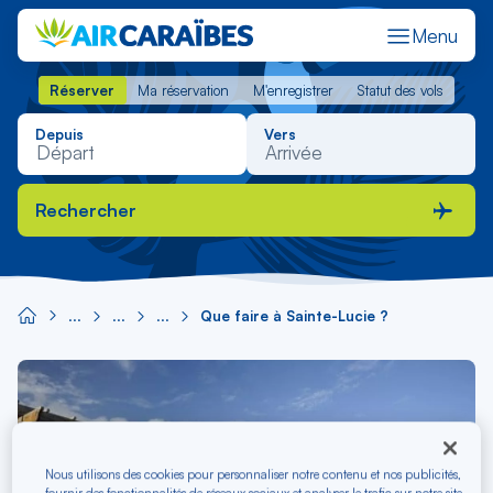
Menu
Réserver
Ma réservation
M'enregistrer
Statut des vols
Réserver
Ma réservation
M'enregistrer
Statut des vols
Depuis
Vers
Rechercher
Que faire à Sainte-Lucie ?
Image
principale
Nous utilisons des cookies pour personnaliser notre contenu et nos publicités,