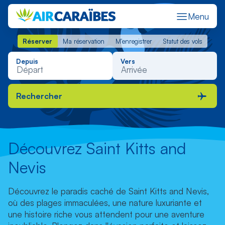
Menu
Réserver
Ma réservation
M'enregistrer
Statut des vols
Réserver
Ma réservation
M'enregistrer
Statut des vols
Depuis
Vers
Rechercher
Découvrez Saint Kitts and
Nevis
Découvrez le paradis caché de Saint Kitts and Nevis,
où des plages immaculées, une nature luxuriante et
une histoire riche vous attendent pour une aventure