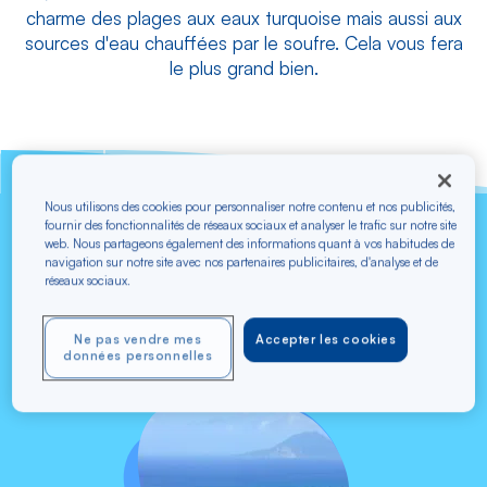
charme des plages aux eaux turquoise mais aussi aux
sources d'eau chauffées par le soufre. Cela vous fera
le plus grand bien.
Nous utilisons des cookies pour personnaliser notre contenu et nos publicités,
fournir des fonctionnalités de réseaux sociaux et analyser le trafic sur notre site
web. Nous partageons également des informations quant à vos habitudes de
Trouver un vol vers Saint Kitts et Nevis
navigation sur notre site avec nos partenaires publicitaires, d'analyse et de
réseaux sociaux.
S'envoler pour Saint Kitts
et Nevis
Ne pas vendre mes
Accepter les cookies
données personnelles