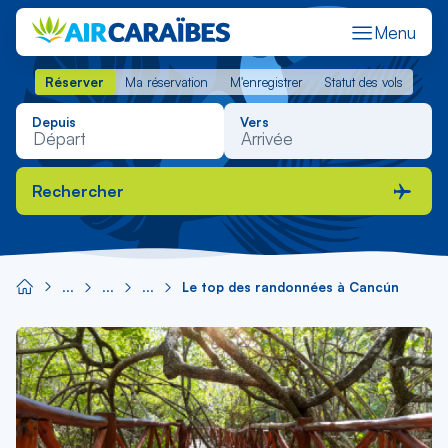
Menu
Réserver
Ma réservation
M'enregistrer
Statut des vols
Réserver
Ma réservation
M'enregistrer
Statut des vols
Depuis
Vers
Rechercher
Le top des randonnées à Cancún
Image
principale