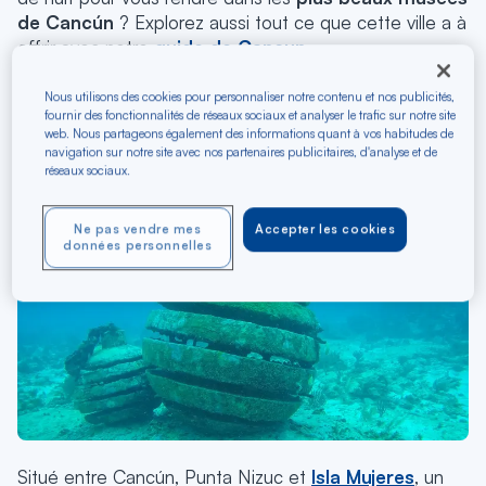
de Cancún
? Explorez aussi tout ce que cette ville a à
offrir avec notre
guide de Cancun
.
El Museo Subacuático de
Nous utilisons des cookies pour personnaliser notre contenu et nos publicités,
fournir des fonctionnalités de réseaux sociaux et analyser le trafic sur notre site
Arte (MUSA)
web. Nous partageons également des informations quant à vos habitudes de
navigation sur notre site avec nos partenaires publicitaires, d'analyse et de
réseaux sociaux.
Ne pas vendre mes
Accepter les cookies
données personnelles
Situé entre Cancún, Punta Nizuc et
Isla Mujeres
, un