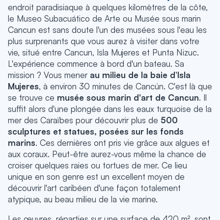
endroit paradisiaque à quelques kilomètres de la côte,
le Museo Subacuático de Arte ou Musée sous marin
Cancun est sans doute l'un des musées sous l'eau les
plus surprenants que vous aurez à visiter dans votre
vie, situé entre Cancun, Isla Mujeres et Punta Nizuc.
L'expérience commence à bord d'un bateau. Sa
mission ? Vous mener
au milieu de la baie d’Isla
Mujeres
, à environ 30 minutes de Cancún. C'est là que
se trouve ce
musée sous marin d'art de Cancun
. Il
suffit alors d'une plongée dans les eaux turquoise de la
mer des Caraïbes pour découvrir plus de
500
sculptures et statues, posées sur les fonds
marins
. Ces dernières ont pris vie grâce aux algues et
aux coraux. Peut-être aurez-vous même la chance de
croiser quelques raies ou tortues de mer. Ce lieu
unique en son genre est un excellent moyen de
découvrir l'art caribéen d'une façon totalement
atypique, au beau milieu de la vie marine.
Les œuvres, réparties sur une surface de 420 m², sont