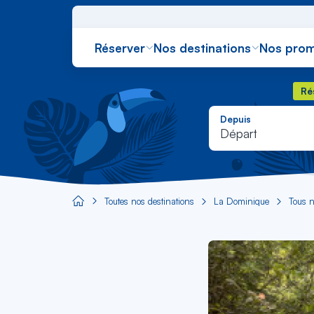
Réserver
Nos destinations
Nos prom
Rés
Ré
Depuis
Départ
Toutes nos destinations
La Dominique
Tous n
Aircaraibes.com
Image
principale