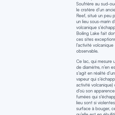
Soufrière au sud-oue
le cratère d’un anc
Reef, situé un peu p
un lieu sous-marin d
volcanique s’échapp
Boiling Lake fait do
ces sites exceptionn
l’activité volcanique
observable.
Ce lac, qui mesure 
de diamètre, n’en es
s’agit en réalité d’u
vapeur qui s’échapp
activité volcanique)
d’où son apparence 
fumées qui s'échapp
lieu sont si violente
surface à bouger, c
qu’elle est en ébulli