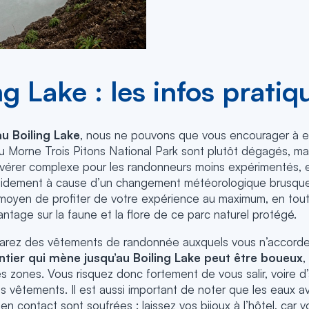
ng Lake : les infos pratiq
u Boiling Lake
, nous ne pouvons que vous encourager à 
du Morne Trois Pitons National Park sont plutôt dégagés, mai
avérer complexe pour les randonneurs moins expérimentés, et 
apidement à cause d’un changement météorologique brusque.
r moyen de profiter de votre expérience au maximum, en tout
tage sur la faune et la flore de ce parc naturel protégé.
éparez des vêtements de randonnée auxquels vous n’accord
ntier qui mène jusqu’au Boiling Lake peut être boueux
,
s zones. Vous risquez donc fortement de vous salir, voire d
s vêtements. Il est aussi important de noter que les eaux a
n contact sont soufrées : laissez vos bijoux à l’hôtel, car v