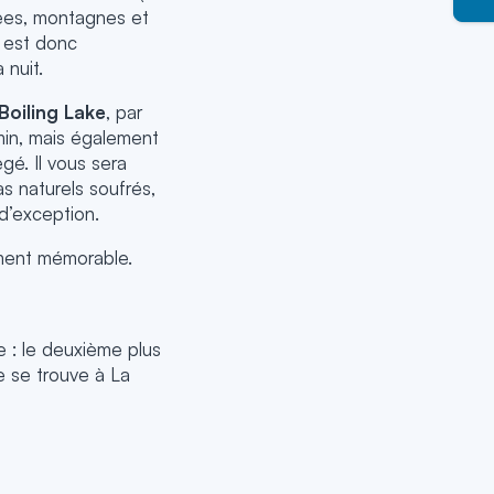
lées, montagnes et
l est donc
 nuit.
 Boiling Lake
, par
min, mais également
gé. Il vous sera
s naturels soufrés,
 d’exception.
ument mémorable.
e : le deuxième plus
e se trouve à La