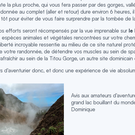
ute la plus proche, qui vous fera passer par des gorges, val
donnée au complet (aller et retour) dure environ 6 heures, i
 tôt pour éviter de vous faire surprendre par la tombée de la
vos efforts seront récompensés par la vue imprenable sur
le
 espèces animales et végétales rencontrées sur votre che
liberté incroyable ressentie au milieu de ce site naturel proté
de votre randonnée, de détendre vos muscles au sein de spa
fraîchir au sein de la Titou Gorge, un autre site dominicain
rs d’aventurier donc, et donc une expérience de vie absol
Avis aux amateurs d’aventur
grand lac bouillant du mond
Dominique