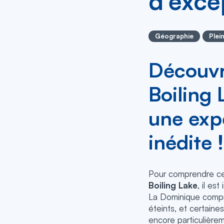
d’exce
Géographie
Plein
Découvr
Boiling 
une exp
inédite !
Pour comprendre c
Boiling Lake
, il es
La Dominique comp
éteints, et certain
encore particulièrem