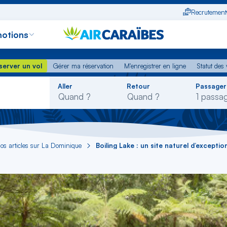
Recrutement
otions
erver un vol
Gérer ma réservation
M'enregistrer en ligne
Statut des
server un vol
Gérer ma réservation
M'enregistrer en ligne
Statut des 
Rechercher
Aller
Retour
Passager
dans
la
liste
os articles sur La Dominique
Boiling Lake : un site naturel d’exceptio