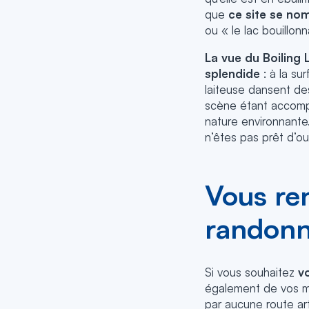
que
ce site se no
ou « le lac bouillonn
La vue du Boiling
splendide
: à la su
laiteuse dansent de
scène étant accomp
nature environnant
n’êtes pas prêt d’oub
Vous ren
randonn
Si vous souhaitez
v
également de vos me
par aucune route art