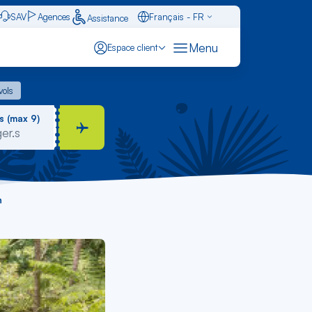
SAV
Agences
Français - FR
Assistance
Caraïbes - FR
Menu
Espace client
English - EN
 vols
vols
Español - ES
s (max 9)
n