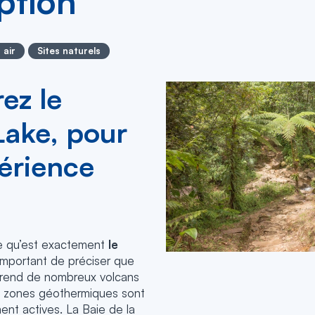
ption
 air
Sites naturels
ez le
Lake, pour
érience
e qu’est exactement
le
t important de préciser que
rend de nombreux volcans
es zones géothermiques sont
ent actives. La Baie de la