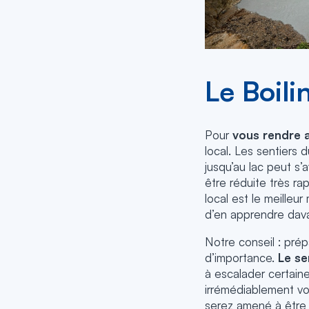
Le Boili
Pour
vous rendre a
local. Les sentiers 
jusqu’au lac peut s’
être réduite très r
local est le meilleu
d’en apprendre davan
Notre conseil : pr
d’importance.
Le se
à escalader certaine
irrémédiablement vo
serez amené à être e