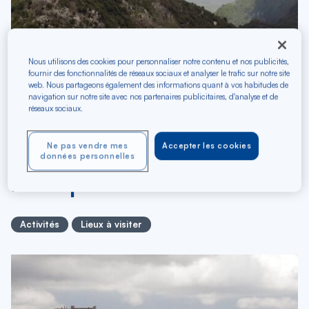
Nous utilisons des cookies pour personnaliser notre contenu et nos publicités,
fournir des fonctionnalités de réseaux sociaux et analyser le trafic sur notre site
web. Nous partageons également des informations quant à vos habitudes de
navigation sur notre site avec nos partenaires publicitaires, d'analyse et de
26/03/2019
réseaux sociaux.
Parc national historique
Ne pas vendre mes
Accepter les cookies
de Milot, haut-lieu de
données personnelles
l'indépendance
Activités
Lieux à visiter