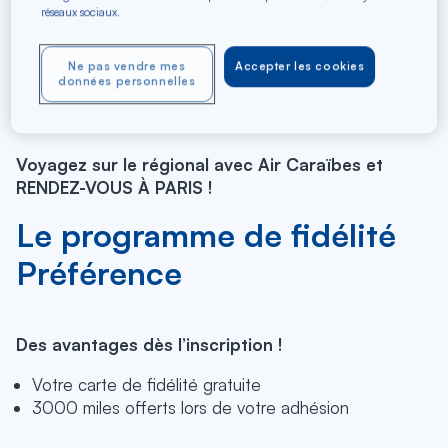
Avec le programme de fidélité Préférence d’Air
réseaux sociaux.
Caraïbes, cumulez des miles à chaque voyage
effectué et transformez-les ensuite en ce que vous
Ne pas vendre mes
Accepter les cookies
voulez (billets d’avion, bagages supplémentaires, et
données personnelles
bien d’autres avantages…) !
Voyagez sur le régional avec Air Caraïbes et
RENDEZ-VOUS À PARIS !
Le programme de fidélité
Préférence
Des avantages dès l’inscription !
Votre carte de fidélité gratuite
3000 miles offerts lors de votre adhésion