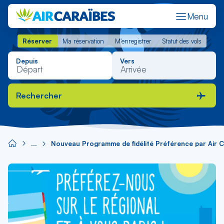
Menu
Réserver
Ma réservation
M'enregistrer
Statut des vols
Réserver
Ma réservation
M'enregistrer
Statut des vols
Depuis
Vers
Rechercher
Nouveau Programme de fidélité Préférence par Air 