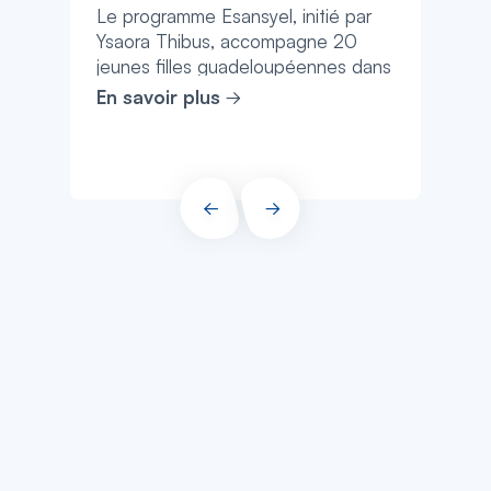
Le programme Esansyel, initié par
Ysaora Thibus, accompagne 20
jeunes filles guadeloupéennes dans
un parcours alliant sport, culture et
En savoir plus
déve...
PRÉCÉDENT
SUIVANT