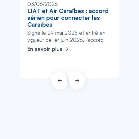
03/06/2026
LIAT et Air Caraïbes : accord
aérien pour connecter les
Caraïbes
Signé le 29 mai 2026 et entré en
vigueur ce 1er juin 2026, l’accord
interligne historique entre Air
En savoir plus
Caraïbes et LIAT (2020) Limited
révoluti...
PRÉCÉDENT
SUIVANT