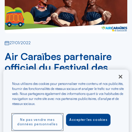
27/01/2022
Air Caraïbes partenaire
officiel du Festival des
Rencontres des musiques
Nous utilisons des cookies pour personnaliser notre contenu et nos publicités,
du monde
fournir des fonctionnalités de réseaux sociaux et analyser le trafic sur notre site
web. Nous partageons également des informations quant à vos habitudes de
navigation sur notre site avec nos partenaires publicitaires, d'analyse et de
réseaux sociaux.
Partenariats
Air Caraïbes, la Compagnie Spécialiste des Caraïbes,
Ne pas vendre mes
Accepter les cookies
données personnelles
est heureuse de se joindre à l’Association culturelle