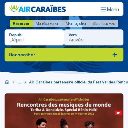
Menu
Réserver
Ma réservation
M'enregistrer
Statut des vols
Réserver
Ma réservation
M'enregistrer
Statut des vols
Depuis
Vers
Rechercher
Air Caraïbes partenaire officiel du Festival des Re