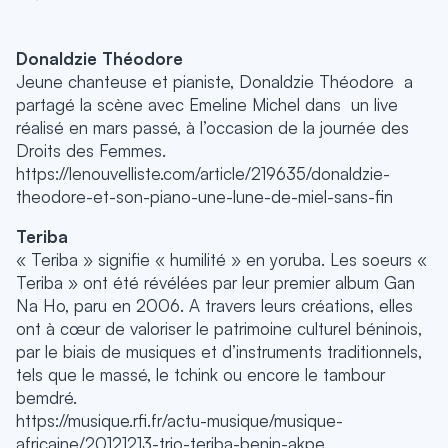
Donaldzie Théodore
Jeune chanteuse et pianiste, Donaldzie Théodore a
partagé la scène avec Emeline Michel dans un live
réalisé en mars passé, à l’occasion de la journée des
Droits des Femmes.
https://lenouvelliste.com/article/219635/donaldzie-
theodore-et-son-piano-une-lune-de-miel-sans-fin
Teriba
« Teriba » signifie « humilité » en yoruba. Les soeurs «
Teriba » ont été révélées par leur premier album Gan
Na Ho, paru en 2006. A travers leurs créations, elles
ont à cœur de valoriser le patrimoine culturel béninois,
par le biais de musiques et d’instruments traditionnels,
tels que le massé, le tchink ou encore le tambour
bemdré.
https://musique.rfi.fr/actu-musique/musique-
africaine/20121213-trio-teriba-benin-akpe