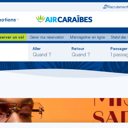
Recrutement
otions
erver un vol
Gérer ma réservation
M'enregistrer en ligne
Statut des
server un vol
Gérer ma réservation
M'enregistrer en ligne
Statut des 
Rechercher
Aller
Retour
Passager
dans
la
liste