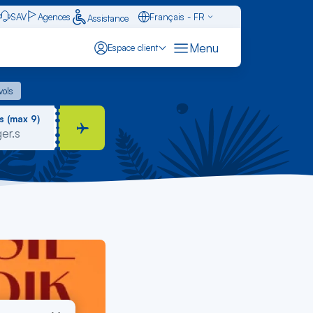
SAV
Agences
Français - FR
Assistance
Caraïbes - FR
Menu
Espace client
English - EN
 vols
vols
Español - ES
s (max 9)