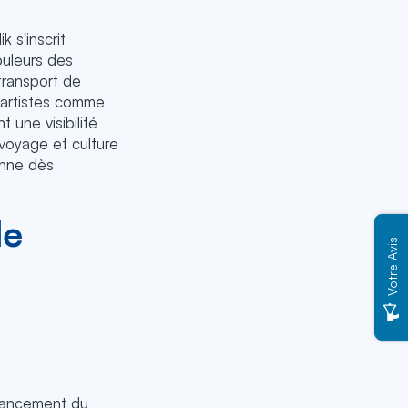
 s'inscrit
ouleurs des
transport de
 artistes comme
 une visibilité
 voyage et culture
enne dès
le
Votre Avis
 lancement du