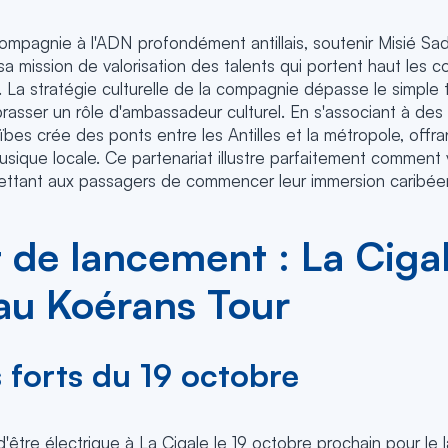
ompagnie à l'ADN profondément antillais, soutenir Misié Sadik
a mission de valorisation des talents qui portent haut les c
s. La stratégie culturelle de la compagnie dépasse le simple 
asser un rôle d'ambassadeur culturel. En s'associant à des
ïbes crée des ponts entre les Antilles et la métropole, offrant
musique locale. Ce partenariat illustre parfaitement comment
mettant aux passagers de commencer leur immersion caribé
 de lancement : La Ciga
 au Koérans Tour
 forts du 19 octobre
'être électrique à La Cigale le 19 octobre prochain pour le