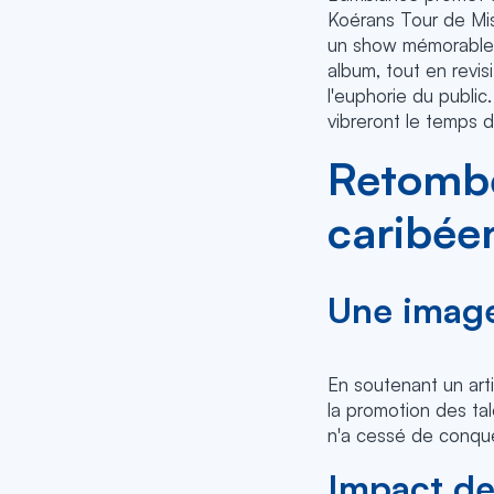
Koérans Tour de Mis
un show mémorable. S
album, tout en revi
l'euphorie du publi
vibreront le temps d
Retombée
caribée
Une image
En soutenant un art
la promotion des tal
n'a cessé de conqué
Impact de