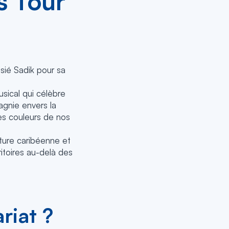
s Tour
isié Sadik pour sa
sical qui célèbre
agnie envers la
les couleurs de nos
lture caribéenne et
ritoires au-delà des
riat ?