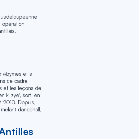
e guadeloupéenne
e opération
tillais.
x Abymes et a
ans ce cadre
ls et les leçons de
 ki zyé', sorti en
M 2010. Depuis,
, mêlant dancehall,
Antilles