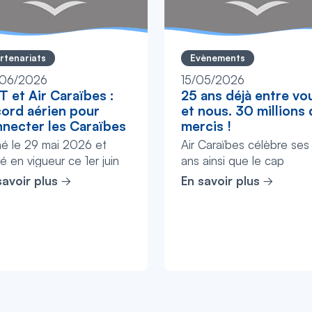
rtenariats
Evènements
06/2026
15/05/2026
T et Air Caraïbes :
25 ans déjà entre vo
ord aérien pour
et nous. 30 millions
necter les Caraïbes
mercis !
né le 29 mai 2026 et
Air Caraïbes célèbre ses
é en vigueur ce 1er juin
ans ainsi que le cap
, l’accord interligne
symbolique des 30 millio
savoir plus
En savoir plus
orique entre Air Caraïbes
de passagers transporté
LIAT (2020) Limited
cette occasion, participe
uti...
notre ...