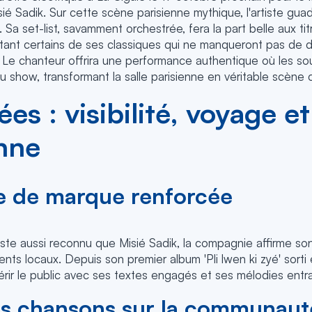
ié Sadik. Sur cette scène parisienne mythique, l'artiste gu
a set-list, savamment orchestrée, fera la part belle aux ti
sitant certains de ses classiques qui ne manqueront pas de 
c. Le chanteur offrira une performance authentique où les s
u show, transformant la salle parisienne en véritable scène 
s : visibilité, voyage et
nne
 de marque renforcée
iste aussi reconnu que Misié Sadik, la compagnie affirme 
ents locaux. Depuis son premier album 'Pli lwen ki zyé' sorti 
rir le public avec ses textes engagés et ses mélodies entra
s chansons sur la communaut