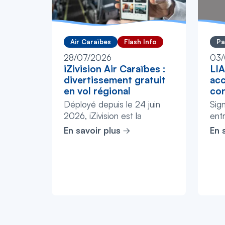
Air Caraïbes
Flash Info
Pa
28/07/2026
03/
iZivision Air Caraïbes :
LIA
divertissement gratuit
acc
en vol régional
con
Déployé depuis le 24 juin
Sig
2026, iZivision est la
entr
nouvelle plateforme de
2026
En savoir plus
En 
divertissement gratuite d'Air
hist
Caraïbes disponible sur
et 
l'ensemble de ...
révol