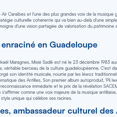
e Air Caraïbes et l'une des plus grandes voix de la musiqu
tratégie culturelle cohérente qui va bien au-delà d'une simpl
émoigne d'une vision partagée de valorisation du patrimoine an
e enraciné en Guadeloupe
ckaël Maragnes, Misié Sadik est né le 23 décembre 1983 au
e, véritable berceau de la culture guadeloupéenne. C'est d
forgé son identité musicale, nourrie par les léwoz traditionne
matique des Antilles. Son premier album autoproduit, 'Pli lwen
e reconnaissance immédiate et le prix de la révélation SACE
de s'affirmer comme une voix majeure de la musique antillaise
style unique qui célèbre ses racines.
es, ambassadeur culturel des 