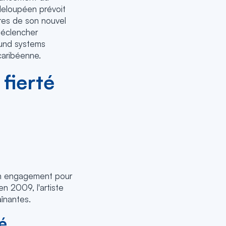
adeloupéen prévoit
tres de son nouvel
déclencher
ound systems
caribéenne.
 fierté
son engagement pour
en 2009, l'artiste
înantes.
é