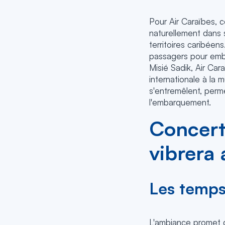
Pour Air Caraïbes, c
naturellement dans s
territoires caribéen
passagers pour embr
Misié Sadik, Air Cara
internationale à la 
s'entremêlent, per
l'embarquement.
Concert
vibrera
Les temps
L'ambiance promet d