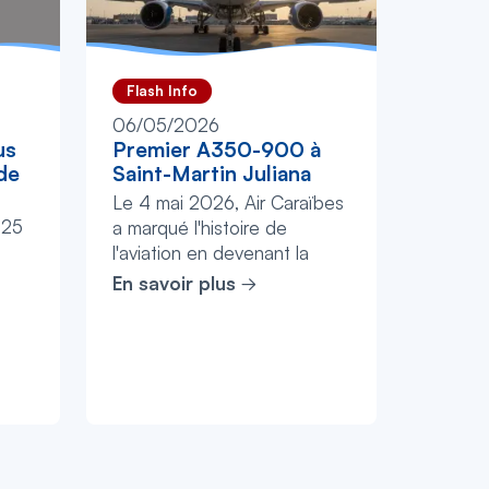
Flash Info
06/05/2026
us
Premier A350-900 à
 de
Saint-Martin Juliana
Le 4 mai 2026, Air Caraïbes
 25
a marqué l'histoire de
l'aviation en devenant la
ns
première compagnie à poser
En savoir plus
s. À
un Airbus A350-900 sur la
z à
piste tech...