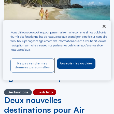
Nous utilisons des cookies pour personnaliser notre contenu et nos publicités,
08/10/2025
fournir des fonctionnalités de réseaux sociaux et analyser le trafic sur notre site
web. Nous partageons également des informations quant à vos habitudes de
Air Caraïbes poursuit son
navigation sur notre site avec nos partenaires publicitaires, d'analyse et de
réseaux sociaux.
développement vers la
Ne pas vendre mes
Accepter les cookies
Caraïbe et renforce ses
données personnelles
lignes historiques
Destinations
Flash Info
Deux nouvelles
destinations pour Air