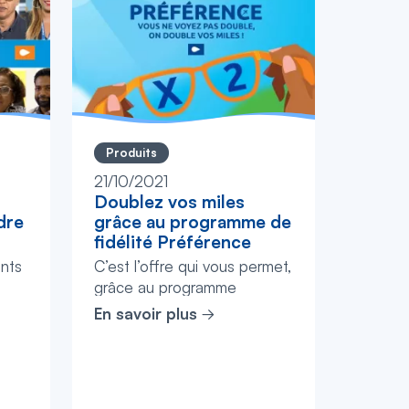
Produits
21/10/2021
Doublez vos miles
dre
grâce au programme de
fidélité Préférence
nts
C’est l’offre qui vous permet,
grâce au programme
el
Préférence de la compagnie
En savoir plus
Air Caraïbes, de cumuler 2
 le
fois plus de miles à chaque
voyage s...