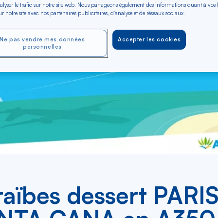
alyser le trafic sur notre site web. Nous partageons également des informations quant à vos
r notre site avec nos partenaires publicitaires, d'analyse et de réseaux sociaux.
Ne pas vendre mes données
Accepter les cookies
personnelles
raïbes dessert PARI