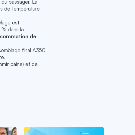
e du passager. La
nes de température
elage est
4 % dans la
onsommation de
ssemblage final A350
e.
minicaine) et de