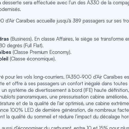
 la desserte sera effectuée avec l’un des A330 de la compag
odernisés.
0 d’Air Caraïbes accueille jusqu’à 389 passagers sur ses tr
dras
(Business). En classe Affaires, le siège se transforme en
80 degrés (Full Flat).
aïbes
(Classe Premium Economy).
leil
(Classe économique).
é pour les vols long-courriers, l’A350-900 d’Air Caraïbes e
e et offre à ses passagers un confort inégalé dans toutes l
 un système de divertissement à bord (IFE) haute définition
ublots panoramiques, une pressurisation cabine améliorée
rature et de la qualité de l’air optimisé, une cabine extrêm
iance 100% LED de dernière génération, de nombreux facteu
t la qualité du sommeil et réduire l’impact du décalage hora
ussi d’économiser du carburant, entre 10 et 15% pour plu