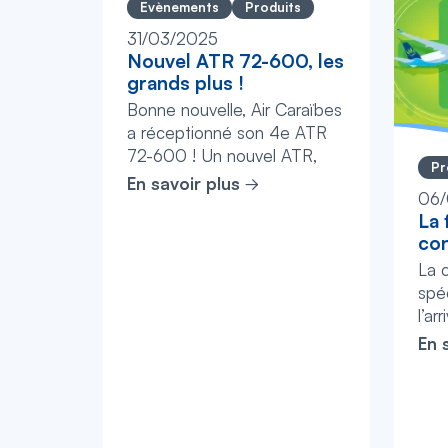
Evènements
Produits
31/03/2025
Nouvel ATR 72-600, les
grands plus !
Bonne nouvelle, Air Caraïbes
a réceptionné son 4e ATR
72-600 ! Un nouvel ATR,
Pr
c’est PLUS d’avions, PLUS
En savoir plus
06/
de flexibilité, PLUS de
La 
fréquenc...
con
La 
spéc
l’ar
A35
En 
HSIS
vient