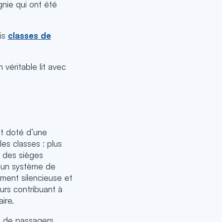
nie qui ont été
ois
classes de
 véritable lit avec
st doté d’une
es classes : plus
, des sièges
, un système de
ement silencieuse et
rs contribuant à
ire.
s de passagers