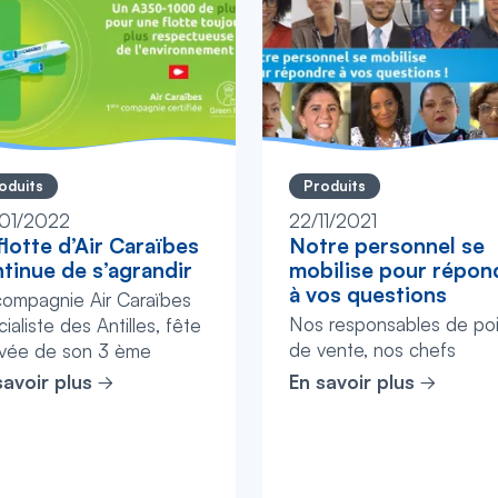
oduits
Produits
01/2022
22/11/2021
flotte d’Air Caraïbes
Notre personnel se
tinue de s’agrandir
mobilise pour répon
à vos questions
compagnie Air Caraïbes
Nos responsables de poi
ialiste des Antilles, fête
de vente, nos chefs
rivée de son 3 ème
d’escales, notre personn
0-1000 immatriculé F-
savoir plus
En savoir plus
de bord ont accepté, en
, le sixième appareil qui
toute simplicité, de jouer
 ...
jeu des ques...