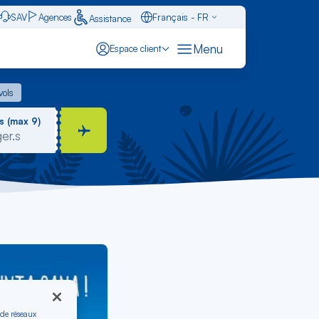
SAV
Agences
Français - FR
Assistance
Caraïbes - FR
Menu
Espace client
English - EN
 vols
vols
Español - ES
s (max 9)
 de réseaux