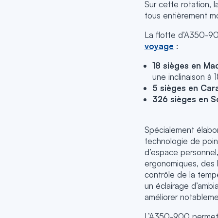
Sur cette rotation,
tous entièrement m
La flotte d’A350-90
voyage
:
18 sièges en Ma
une inclinaison à 1
5 sièges en Car
326 sièges en So
Spécialement élabor
technologie de point
d’espace personnel,
ergonomiques, des h
contrôle de la tempé
un éclairage d’amb
améliorer notablemen
L’A350-900 permet a