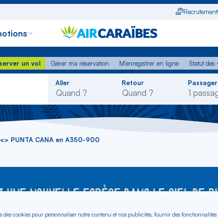
Recrutement
otions
erver un vol
Gérer ma réservation
M'enregistrer en ligne
Statut des
server un vol
Gérer ma réservation
M'enregistrer en ligne
Statut des 
Rechercher
Aller
Retour
Passager
dans
la
liste
LY <> PUNTA CANA en A350-900
s des cookies pour personnaliser notre contenu et nos publicités, fournir des fonctionnalités