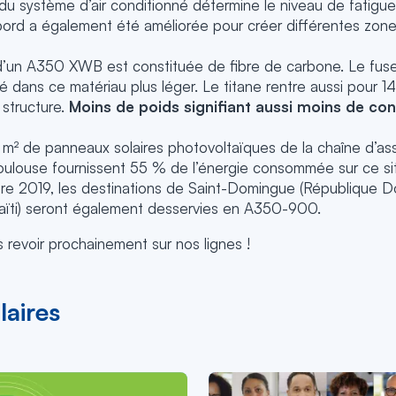
é du système d’air conditionné détermine le niveau de fatigu
à bord a également été améliorée pour créer différentes zo
 d’un A350 XWB est constituée de fibre de carbone. Le fus
é dans ce matériau plus léger. Le titane rentre aussi pour 1
 structure.
Moins de poids signifiant aussi moins de c
 m² de panneaux solaires photovoltaïques de la chaîne d’a
ulouse fournissent 55 % de l’énergie consommée sur ce sit
e 2019, les destinations de Saint-Domingue (République Do
aïti) seront également desservies en A350-900.
revoir prochainement sur nos lignes !
laires