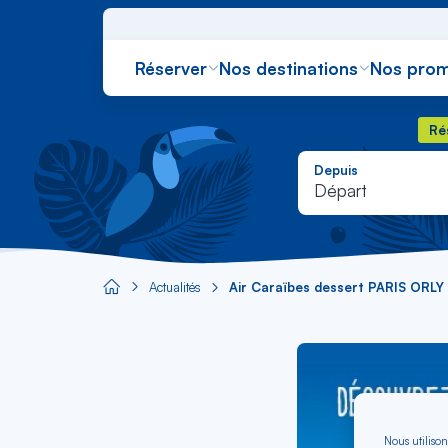
Réserver
Nos destinations
Nos prom
Rés
Ré
Depuis
Départ
Actualités
Air Caraïbes dessert PARIS OR
Aircaraibes.com
Nous utilison