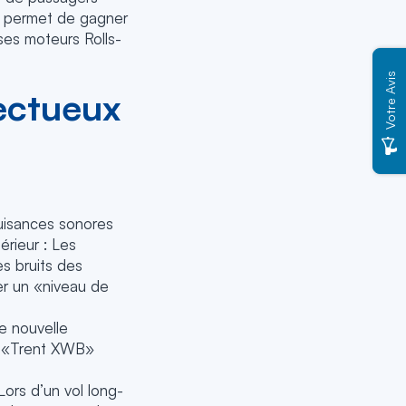
il permet de gagner
ses moteurs Rolls-
Votre Avis
ectueux
uisances sonores
érieur : Les
es bruits des
er un «niveau de
de nouvelle
e «Trent XWB»
Lors d’un vol long-