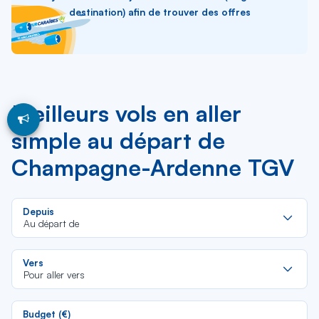
destination) afin de trouver des offres
Meilleurs vols en aller
simple au départ de
Champagne-Ardenne TGV
Re
Depuis
da
Au départ de
la
lis
Re
Vers
da
Pour aller vers
la
lis
Budget (€)