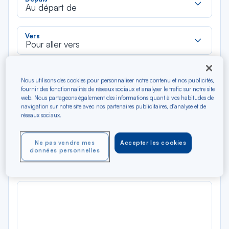
dan
Au départ de
la
liste
Rec
Vers
dan
Pour aller vers
la
liste
Type de trajet
Nous utilisons des cookies pour personnaliser notre contenu et nos publicités,
Aller-Retour
Aller simple
fournir des fonctionnalités de réseaux sociaux et analyser le trafic sur notre site
web. Nous partageons également des informations quant à vos habitudes de
navigation sur notre site avec nos partenaires publicitaires, d'analyse et de
Filtrer
Vider
réseaux sociaux.
AOÛ 2026
Ne pas vendre mes
Accepter les cookies
N/A*
données personnelles
Précédent
Suivant
Aller / Retour — Économique
Aller