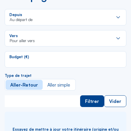
Re
Depuis
da
Au départ de
la
lis
Re
Vers
da
Pour aller vers
la
lis
Budget (€)
Type de trajet
Aller-Retour
Aller simple
Filtrer
Vider
Essayez de mettre à jour votre itinéraire (origine et/ou