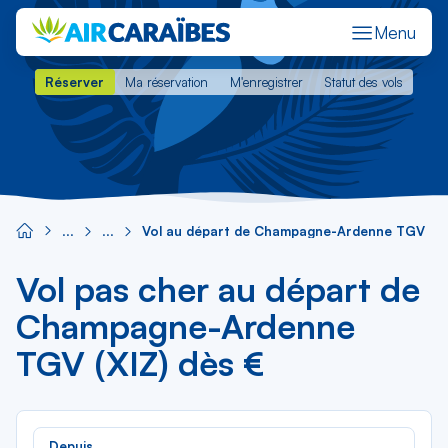
Menu
Réserver
Ma réservation
M'enregistrer
Statut des vols
Réserver
Ma réservation
M'enregistrer
Statut des vols
Vol au départ de Champagne-Ardenne TGV
Vol pas cher au départ de
Champagne-Ardenne
TGV (XIZ) dès €
Rec
Depuis