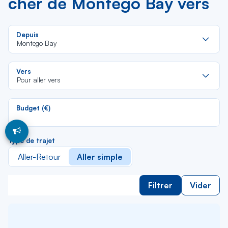
cher de Montego Bay vers
Re
Depuis
da
Montego Bay
la
lis
Re
Vers
da
Pour aller vers
la
lis
Budget (€)
Type de trajet
Aller-Retour
Aller simple
Filtrer
Vider