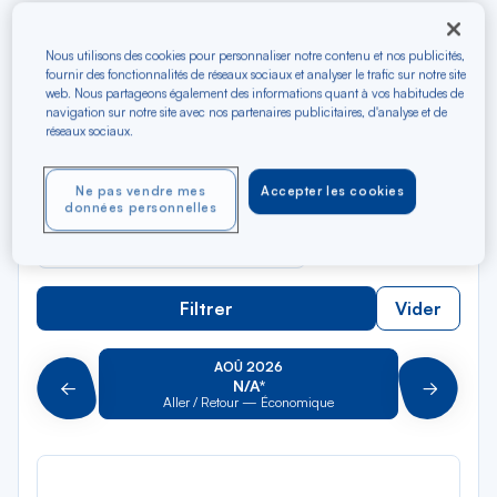
Rec
Nous utilisons des cookies pour personnaliser notre contenu et nos publicités,
Depuis
dan
fournir des fonctionnalités de réseaux sociaux et analyser le trafic sur notre site
Montego Bay
web. Nous partageons également des informations quant à vos habitudes de
la
navigation sur notre site avec nos partenaires publicitaires, d'analyse et de
liste
Rec
réseaux sociaux.
Vers
dan
Pour aller vers
la
Ne pas vendre mes
Accepter les cookies
liste
données personnelles
Type de trajet
Aller-Retour
Aller simple
Filtrer
Vider
AOÛ 2026
N/A*
Précédent
Suivant
Aller / Retour — Économique
Aller