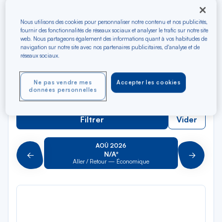
Rec
Depuis
dan
Montego Bay
Nous utilisons des cookies pour personnaliser notre contenu et nos publicités,
la
fournir des fonctionnalités de réseaux sociaux et analyser le trafic sur notre site
liste
Rec
web. Nous partageons également des informations quant à vos habitudes de
Vers
navigation sur notre site avec nos partenaires publicitaires, d'analyse et de
dan
Pour aller vers
réseaux sociaux.
la
liste
Type de trajet
Ne pas vendre mes
Accepter les cookies
données personnelles
Aller-Retour
Aller simple
Filtrer
Vider
AOÛ 2026
N/A*
Précédent
Suivant
Aller / Retour — Économique
Aller