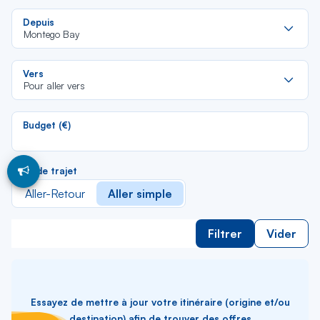
Re
Depuis
da
Montego Bay
la
lis
Re
Vers
da
Pour aller vers
la
lis
Budget (€)
Type de trajet
Aller-Retour
Aller simple
Filtrer
Vider
Essayez de mettre à jour votre itinéraire (origine et/ou
destination) afin de trouver des offres