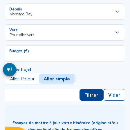
Re
Depuis
da
Montego Bay
la
lis
Re
Vers
da
Pour aller vers
la
lis
Budget (€)
Type de trajet
Aller-Retour
Aller simple
Filtrer
Vider
Essayez de mettre à jour votre itinéraire (origine et/ou
destination) afin de trouver des offres