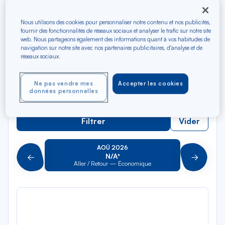
Rec
Depuis
dan
Montego Bay
Nous utilisons des cookies pour personnaliser notre contenu et nos publicités,
la
fournir des fonctionnalités de réseaux sociaux et analyser le trafic sur notre site
liste
Rec
web. Nous partageons également des informations quant à vos habitudes de
Vers
navigation sur notre site avec nos partenaires publicitaires, d'analyse et de
dan
Pour aller vers
réseaux sociaux.
la
liste
Type de trajet
Ne pas vendre mes
Accepter les cookies
données personnelles
Aller-Retour
Aller simple
Filtrer
Vider
AOÛ 2026
N/A*
Précédent
Suivant
Aller / Retour — Économique
Aller