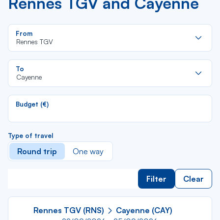
Rennes TGV and Cayenne
Re
From
da
Rennes TGV
la
lis
Re
To
da
Cayenne
la
lis
Budget (€)
Type of travel
Round trip
One way
Filter
Clear
Rennes TGV (RNS)
Cayenne (CAY)