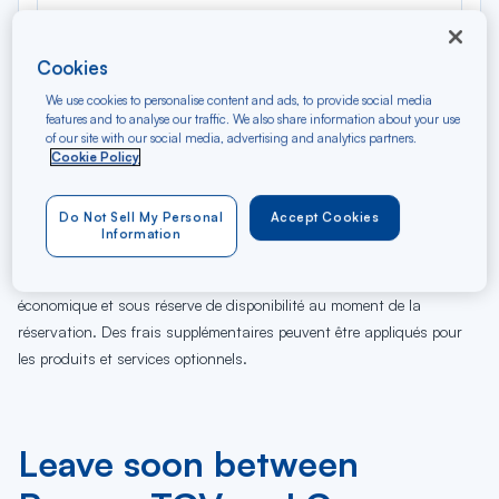
Cookies
We use cookies to personalise content and ads, to provide social media
features and to analyse our traffic. We also share information about your use
of our site with our social media, advertising and analytics partners.
Cookie Policy
07
08
09
10
11
12
13
14
15
16
17
18
Ve
Sa
Di
Lu
Ma
Me
Je
Ve
Sa
Di
Lu
Ma
Do Not Sell My Personal
Accept Cookies
AUG
Information
Tarifs affichés par défaut pour un vol de 7 jours en classe
économique et sous réserve de disponibilité au moment de la
réservation. Des frais supplémentaires peuvent être appliqués pour
les produits et services optionnels.
Leave soon between