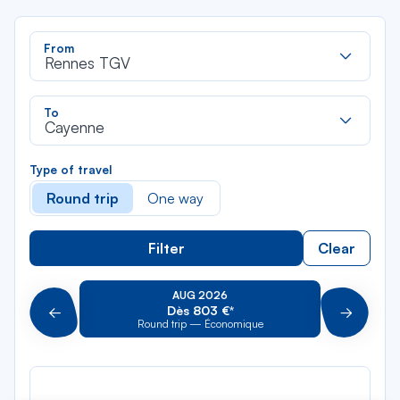
Rec
From
dan
Rennes TGV
la
liste
Rec
To
dan
Cayenne
la
liste
Type of travel
Round trip
One way
Filter
Clear
AUG 2026
Dès 803 €*
Précédent
Suivant
Round trip — Économique
Rou