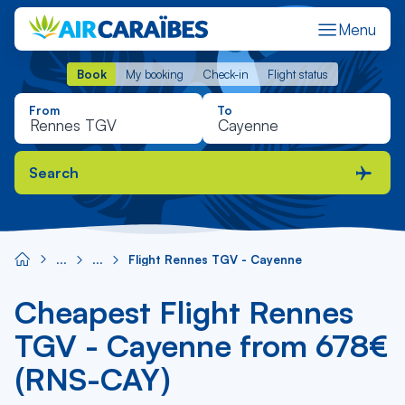
Menu
Book
My booking
Check-in
Flight status
Book
My booking
Check-in
Flight status
From
To
Search
Flight Rennes TGV - Cayenne
Cheapest Flight Rennes
TGV - Cayenne from 678€
(RNS-CAY)