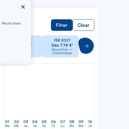
. We also share
Filter
Clear
JAN 2027
FEB 2027
MAR 2027
Dès 764 €*
Dès 774 €*
Dès 764 €*
Suivant
Round trip —
Round trip —
Round trip —
Économique
Économique
Économique
01
02
03
04
05
06
07
08
09
10
11
12
13
14
Ma
Me
Je
Ve
Sa
Di
Lu
Ma
Me
Je
Ve
Sa
Di
Lu