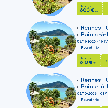
Starting at
600 €
VAT
vers
Rennes T
Pointe-à-
08/11/2026 - 11/11
Round trip
Starting at
610 €
VAT
vers
Rennes T
Pointe-à-
05/10/2026 - 08/
Round trip