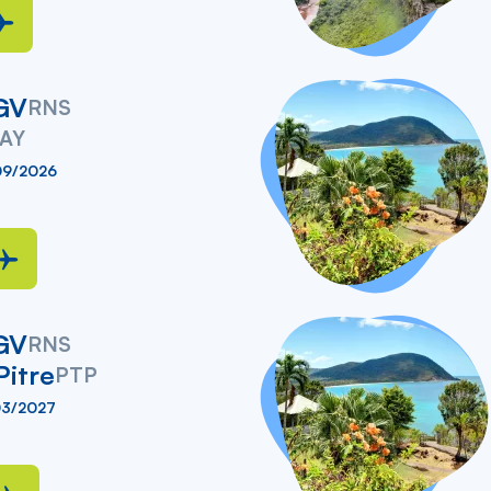
GV
RNS
AY
09/2026
GV
RNS
Pitre
PTP
03/2027