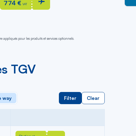
774 €
VAT
e appliqués pour les produits et services optionnels.
es TGV
 way
Filter
Clear