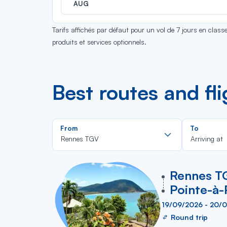
AUG
Tarifs affichés par défaut pour un vol de 7 jours en clas
produits et services optionnels.
Best routes and fl
Rechercher
From
To
dans
Rennes TGV
Arriving at
la
liste
vers
Rennes T
Pointe-à-
19/09/2026 - 20/
Round trip