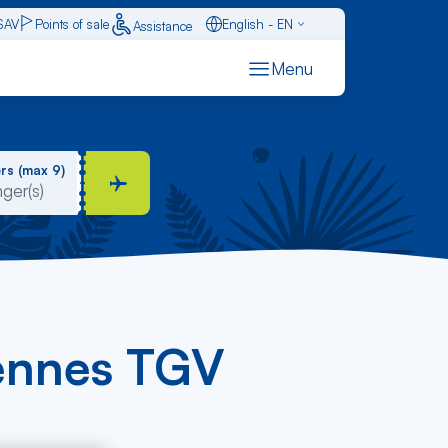
SAV
Points of sale
English - EN
Assistance
Caraïbes - FR
Menu
Français - FR
Español - ES
rs (max 9)
Rennes TGV