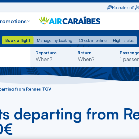
Recruitment
promotions
Book a flight
Manage my booking
Check-in online
Flight status
Book a flight
Manage my booking
Check-in online
Flight status
Rechercher
Departure
Return
Passenge
dans
la
liste
eparting from Rennes TGV
ts departing from 
0€