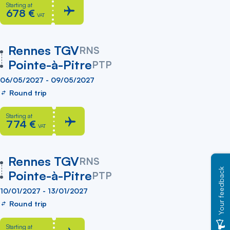
Starting at
678 €
VAT
vers
Rennes TGV
RNS
Pointe-à-Pitre
PTP
06/05/2027 - 09/05/2027
Round trip
Starting at
774 €
VAT
vers
Rennes TGV
RNS
Your feedback
Pointe-à-Pitre
PTP
10/01/2027 - 13/01/2027
Round trip
Starting at