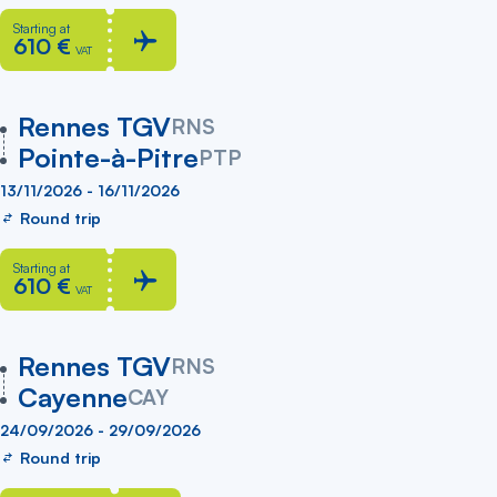
Starting at
610 €
VAT
vers
Rennes TGV
RNS
Pointe-à-Pitre
PTP
13/11/2026 - 16/11/2026
Round trip
Starting at
610 €
VAT
vers
Rennes TGV
RNS
Cayenne
CAY
24/09/2026 - 29/09/2026
Round trip