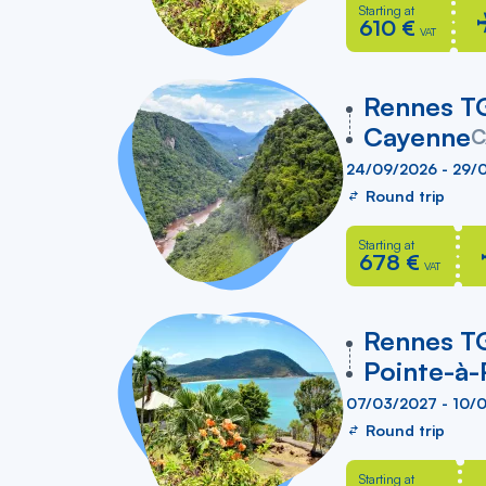
Starting at
610 €
VAT
vers
Rennes T
Cayenne
C
24/09/2026 - 29/
Round trip
Starting at
678 €
VAT
vers
Rennes T
Pointe-à-
07/03/2027 - 10/
Round trip
Starting at