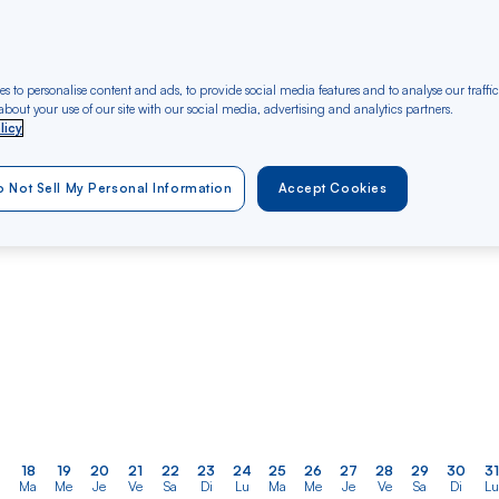
er
Rechercher
Type of travel
dans
 at
s to personalise content and ads, to provide social media features and to analyse our traffic
Round trip
One way
la
bout your use of our site with our social media, advertising and analytics partners.
licy
liste
OCT 2026
NOV 2026
DEC 2026
Dès 600 €*
Dès 600 €*
Dès 600 €*
 Not Sell My Personal Information
Accept Cookies
Round trip —
Round trip —
Round trip —
Économique
Économique
Économique
18
19
20
21
22
23
24
25
26
27
28
29
30
31
Ma
Me
Je
Ve
Sa
Di
Lu
Ma
Me
Je
Ve
Sa
Di
Lu