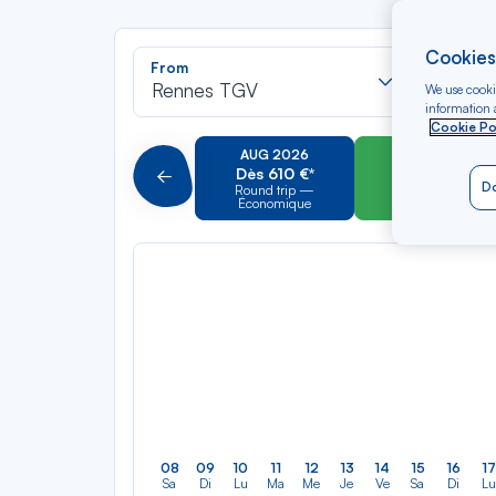
Cookies
Recherch
From
To
dans
Rennes TGV
Arriving
We use cookie
la
information a
Cookie Po
liste
AUG 2026
SEP 2026
Dès 610 €*
Dès 600 €*
Précédent
Do
Round trip —
Round trip —
Économique
Économique
08
09
10
11
12
13
14
15
16
17
Sa
Di
Lu
Ma
Me
Je
Ve
Sa
Di
Lu