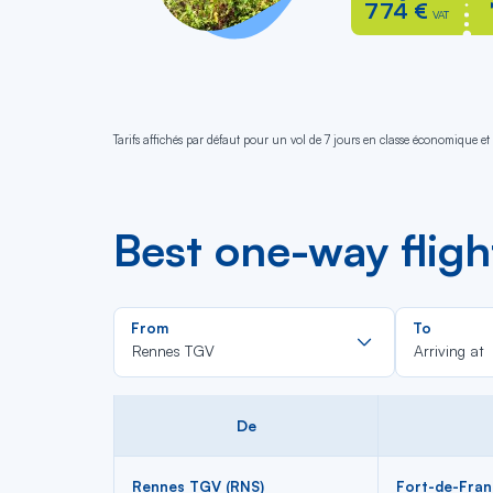
774 €
VAT
Tarifs affichés par défaut pour un vol de 7 jours en classe économique et 
Best one-way flig
Rechercher
From
To
dans
Rennes TGV
Arriving at
la
liste
De
Rennes TGV (RNS)
Fort-de-Fran