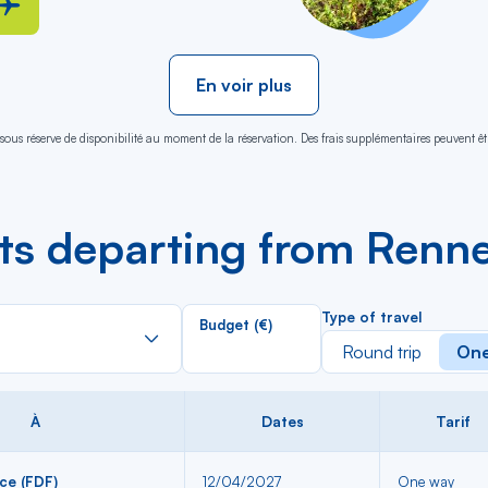
En voir plus
sous réserve de disponibilité au moment de la réservation. Des frais supplémentaires peuvent êtr
hts departing from Renn
Rechercher
Type of travel
Budget (€)
dans
Round trip
One
la
liste
À
Dates
Tarif
ce (FDF)
12/04/2027
One way