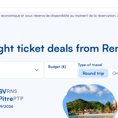
se économique et sous réserve de disponibilité au moment de la réservation.
ight ticket deals from R
Rechercher
Type of travel
Budget (€)
dans
Round trip
On
la
liste
GV
RNS
Pitre
PTP
09/2026