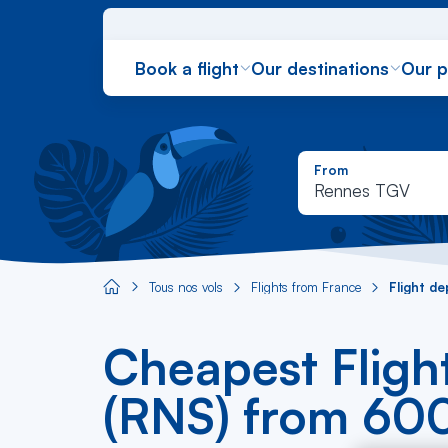
Book a flight
Our destinations
Our 
From
Rennes TGV
Tous nos vols
Flights from France
Flight d
Aircaraibes.com
Cheapest Fligh
(RNS) from 60