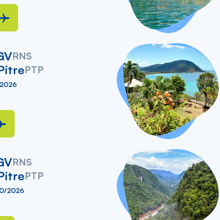
GV
RNS
Pitre
PTP
/2026
GV
RNS
Pitre
PTP
10/2026