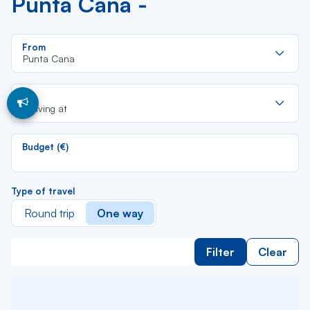
Punta Cana -
Re
From
da
Punta Cana
la
lis
Re
To
da
Arriving at
la
lis
Budget (€)
Type of travel
Round trip
One way
Filter
Clear