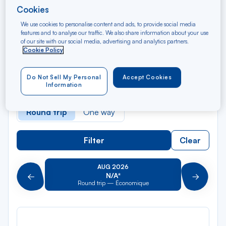
Cookies
Rec
We use cookies to personalise content and ads, to provide social media
From
features and to analyse our traffic. We also share information about your use
dan
Punta Cana
of our site with our social media, advertising and analytics partners.
la
Cookie Policy
liste
Rec
To
dan
Arriving at
Do Not Sell My Personal
Accept Cookies
la
Information
liste
Type of travel
Round trip
One way
Filter
Clear
AUG 2026
N/A*
Précédent
Suivant
Round trip — Économique
Rou