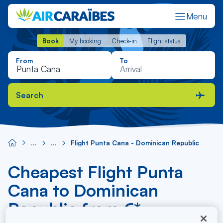
Menu
Book
My booking
Check-in
Flight status
Book
My booking
Check-in
Flight status
From
To
Search
Flight Punta Cana - Dominican Republic
Cheapest Flight Punta
Cana to Dominican
Republic from €*