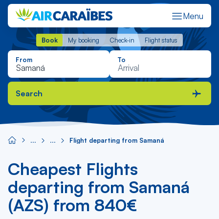
Menu
Book
My booking
Check-in
Flight status
Book
My booking
Check-in
Flight status
From
To
Search
Flight departing from Samaná
Cheapest Flights
departing from Samaná
(AZS) from 840€