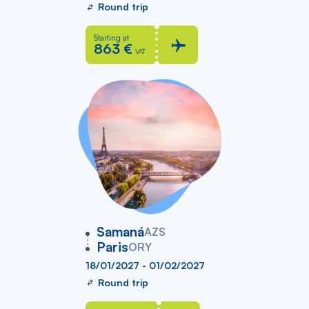
Round trip
Starting at
863 €
VAT
vers
Samaná
AZS
Paris
ORY
18/01/2027 - 01/02/2027
Round trip