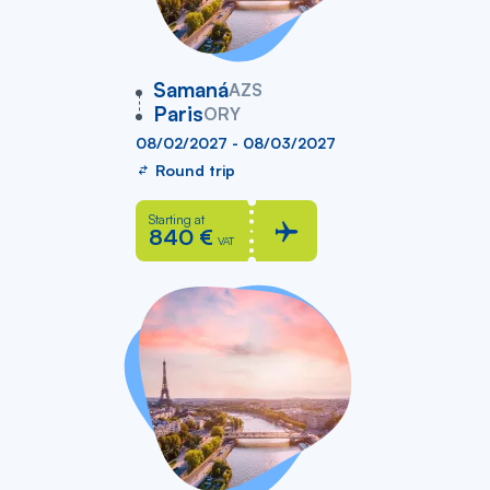
vers
Samaná
AZS
Paris
ORY
08/02/2027 - 08/03/2027
Round trip
Starting at
840 €
VAT