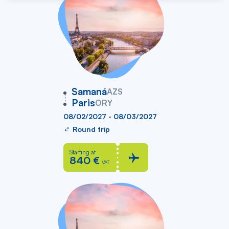
vers
Samaná
AZS
Paris
ORY
08/02/2027 - 08/03/2027
Round trip
Starting at
840 €
VAT