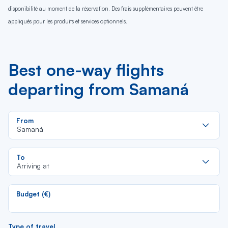
disponibilité au moment de la réservation. Des frais supplémentaires peuvent être
appliqués pour les produits et services optionnels.
Best one-way flights
departing from Samaná
Re
From
da
Samaná
la
lis
Re
To
da
Arriving at
la
lis
Budget (€)
Type of travel