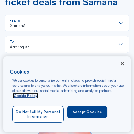
ticket deals from Samaná
Re
From
da
Samaná
la
lis
Re
To
da
Arriving at
la
lis
Budget (€)
Cookies
We use cookies to personalise content and ads, to provide social media
Type of travel
features and to analyse our traffic. We also share information about your use
of our site with our social media, advertising and analytics partners.
Round trip
One way
Cookie Policy
Filter
Clear
Do Not Sell My Personal
Accept Cookies
Information