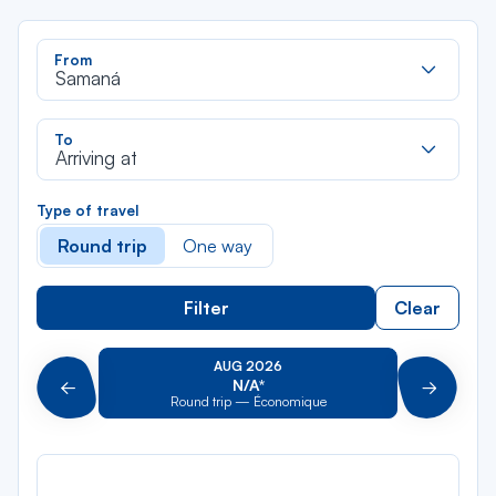
Rec
From
dan
Samaná
la
liste
Rec
To
dan
Arriving at
la
liste
Type of travel
Round trip
One way
Filter
Clear
AUG 2026
N/A*
Précédent
Suivant
Round trip — Économique
Rou