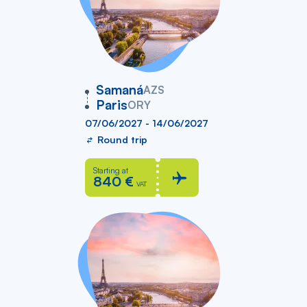
vers
Samaná
AZS
Paris
ORY
07/06/2027 - 14/06/2027
Round trip
Starting at
840 €
VAT