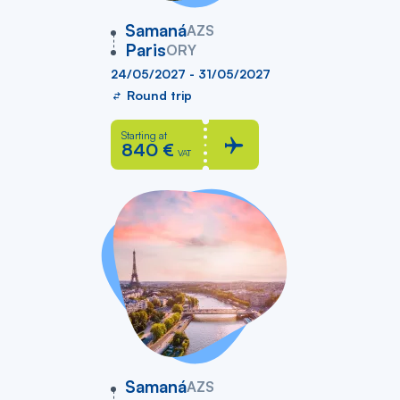
vers
Samaná
AZS
Paris
ORY
24/05/2027 - 31/05/2027
Round trip
Starting at
840 €
VAT
vers
Samaná
AZS