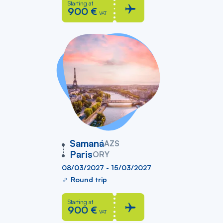
Starting at
900 €
VAT
vers
Samaná
AZS
Paris
ORY
08/03/2027 - 15/03/2027
Round trip
Starting at
900 €
VAT