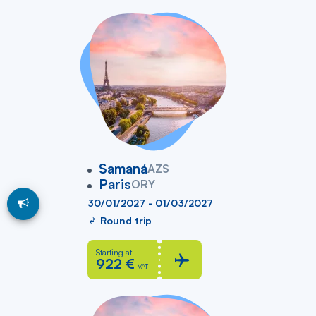
vers
Samaná
AZS
Paris
ORY
30/01/2027 - 01/03/2027
Round trip
Starting at
922 €
VAT