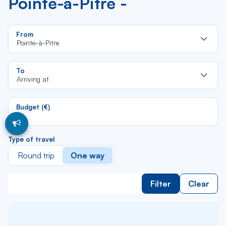
Pointe-à-Pitre -
Re
From
da
Pointe-à-Pitre
la
lis
Re
To
da
Arriving at
la
lis
Budget (€)
Type of travel
Round trip
One way
Filter
Clear