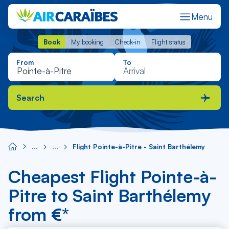
Menu
Book
My booking
Check-in
Flight status
Book
My booking
Check-in
Flight status
From
To
Search
Flight Pointe-à-Pitre - Saint Barthélemy
Cheapest Flight Pointe-à-
Pitre to Saint Barthélemy
from €*