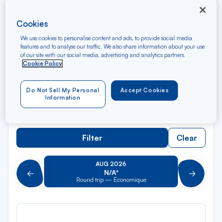
Rec
Cookies
From
dan
Pointe-à-Pitre
We use cookies to personalise content and ads, to provide social media
la
features and to analyse our traffic. We also share information about your use
of our site with our social media, advertising and analytics partners.
liste
Rec
To
Cookie Policy
dan
Arriving at
la
Do Not Sell My Personal
Accept Cookies
liste
Type of travel
Information
Round trip
One way
Filter
Clear
AUG 2026
N/A*
Précédent
Suivant
Round trip — Économique
Rou