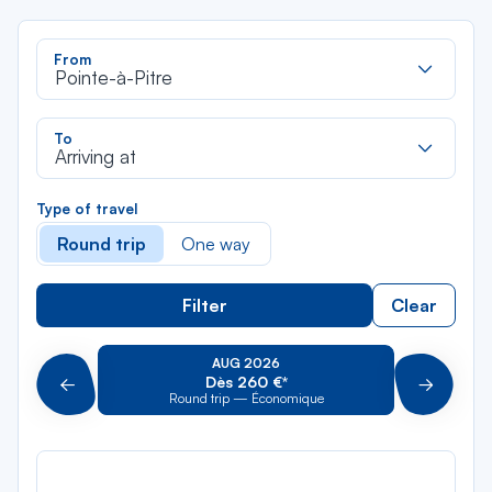
Rec
From
dan
Pointe-à-Pitre
la
liste
Rec
To
dan
Arriving at
la
liste
Type of travel
Round trip
One way
Filter
Clear
AUG 2026
Dès 260 €*
Précédent
Suivant
Round trip — Économique
Rou