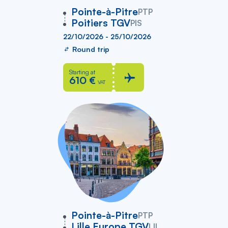
vers
Pointe-à-Pitre
PTP
Poitiers TGV
PIS
22/10/2026 - 25/10/2026
Round trip
Starting at
610 €
VAT
vers
Pointe-à-Pitre
PTP
Lille Europe TGV
LIL