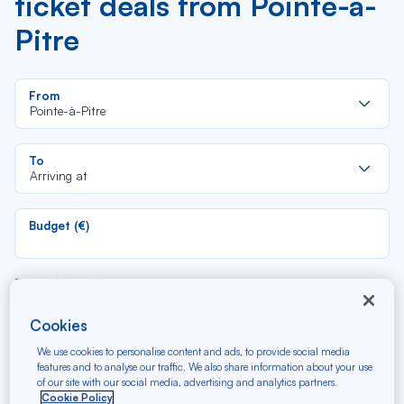
ticket deals from Pointe-à-
Pitre
Re
From
da
Pointe-à-Pitre
la
lis
Re
To
da
Arriving at
la
lis
Budget (€)
Type of travel
Round trip
One way
Cookies
We use cookies to personalise content and ads, to provide social media
Filter
Clear
features and to analyse our traffic. We also share information about your use
of our site with our social media, advertising and analytics partners.
Cookie Policy