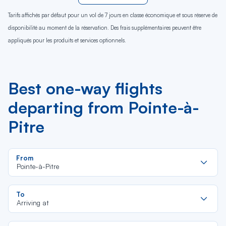
Tarifs affichés par défaut pour un vol de 7 jours en classe économique et sous réserve de
disponibilité au moment de la réservation. Des frais supplémentaires peuvent être
appliqués pour les produits et services optionnels.
Best one-way flights
departing from Pointe-à-
Pitre
Re
From
da
Pointe-à-Pitre
la
lis
Re
To
da
Arriving at
la
lis