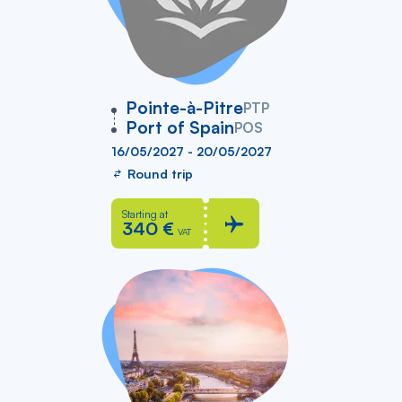
vers
Pointe-à-Pitre
PTP
Port of Spain
POS
16/05/2027 - 20/05/2027
Round trip
Starting at
340 €
VAT