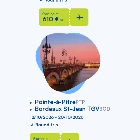
Starting at
610 €
VAT
vers
Pointe-à-Pitre
PTP
Bordeaux St-Jean TGV
BOD
12/10/2026 - 20/10/2026
Round trip
Starting at