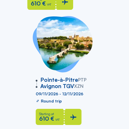
610 €
VAT
vers
Pointe-à-Pitre
PTP
Avignon TGV
XZN
09/11/2026 - 12/11/2026
Round trip
Starting at
610 €
VAT