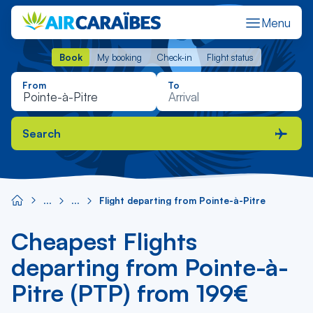
Menu
Book
My booking
Check-in
Flight status
Book
My booking
Check-in
Flight status
From
To
Search
Flight departing from Pointe-à-Pitre
Cheapest Flights
departing from Pointe-à-
Pitre (PTP) from 199€