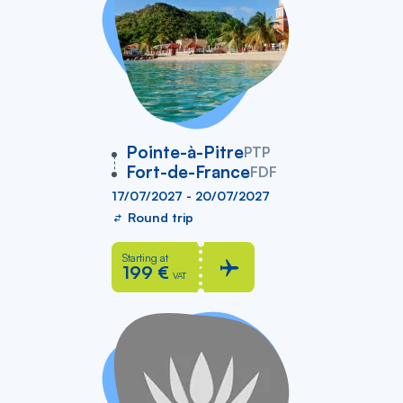
vers
Pointe-à-Pitre
PTP
Fort-de-France
FDF
17/07/2027 - 20/07/2027
Round trip
Starting at
199 €
VAT