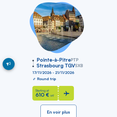
vers
Pointe-à-Pitre
PTP
Strasbourg TGV
SXB
17/11/2026 - 21/11/2026
Round trip
Starting at
610 €
VAT
En voir plus