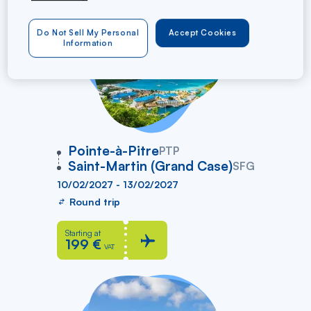
Do Not Sell My Personal
Accept Cookies
Information
vers
Pointe-à-Pitre
PTP
Saint-Martin (Grand Case)
SFG
10/02/2027 - 13/02/2027
Round trip
Starting at
199 €
VAT