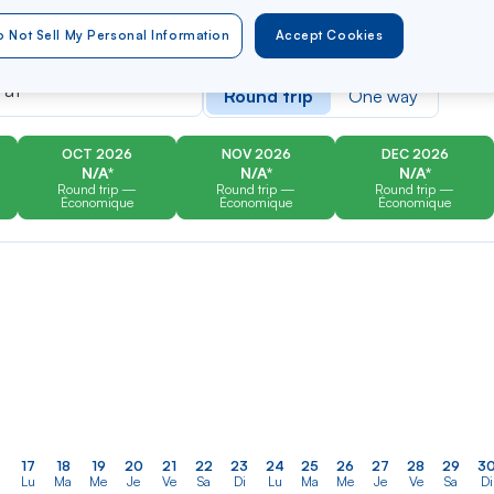
 Not Sell My Personal Information
Accept Cookies
er
Rechercher
Type of travel
dans
 at
Round trip
One way
la
liste
OCT 2026
NOV 2026
DEC 2026
N/A*
N/A*
N/A*
Round trip —
Round trip —
Round trip —
Économique
Économique
Économique
17
18
19
20
21
22
23
24
25
26
27
28
29
3
Lu
Ma
Me
Je
Ve
Sa
Di
Lu
Ma
Me
Je
Ve
Sa
Di