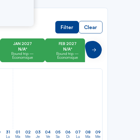
Filter
Clear
JAN 2027
FEB 2027
MAR 2027
N/A*
N/A*
N/A*
Suivant
Round trip —
Round trip —
Round trip —
Économique
Économique
Économique
0
31
01
02
03
04
05
06
07
08
09
10
11
12
13
Lu
Ma
Me
Je
Ve
Sa
Di
Lu
Ma
Me
Je
Ve
Sa
Di