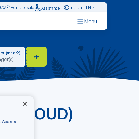
SAV
Points of sale
English - EN
Assistance
Caraïbes - FR
Menu
Français - FR
Español - ES
rs (max 9)
ujda (OUD)
. We also share