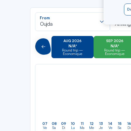
Do
Recherch
From
To
dans
Oujda
Arriving
la
liste
AUG 2026
SEP 2026
N/A*
N/A*
Précédent
Round trip —
Round trip —
Économique
Économique
07
08
09
10
11
12
13
14
15
16
Ve
Sa
Di
Lu
Ma
Me
Je
Ve
Sa
Di