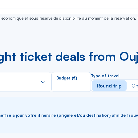
se économique et sous réserve de disponibilité au moment de la réservation.
ight ticket deals from Ou
Rechercher
Type of travel
Budget (€)
dans
Round trip
On
la
liste
ttre à jour votre itinéraire (origine et/ou destination) afin de trou