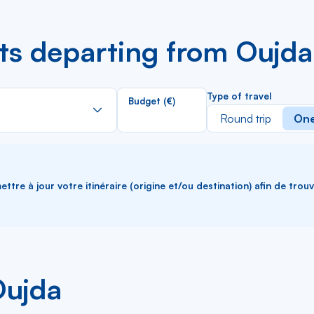
hts departing from Oujda
Rechercher
Type of travel
Budget (€)
dans
Round trip
One
la
liste
ttre à jour votre itinéraire (origine et/ou destination) afin de trou
Oujda