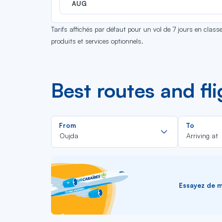
AUG
Tarifs affichés par défaut pour un vol de 7 jours en clas
produits et services optionnels.
Best routes and fl
Rechercher
From
To
dans
Oujda
Arriving at
la
liste
Essayez de me