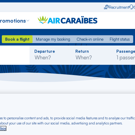
Recruitment
promotions
Book a flight
Manage my booking
Check-in online
Flight status
Book a flight
Manage my booking
Check-in online
Flight status
Rechercher
Departure
Return
Passenge
dans
la
liste
ts departing from O
s to personalise content and ads, to provide social media features and to analyse our traffic
bout your use of our site with our social media, advertising and analytics partners.
licy