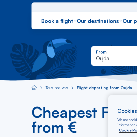
Book a flight
Our destinations
Our 
From
Oujda
Tous nos vols
Flight departing from Oujda
Aircaraibes.com
Cheapest Fligh
Cookies
We use cookie
from €
information a
Cookie Po