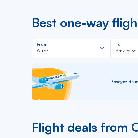
Best one-way flig
Rechercher
From
To
dans
Oujda
Arriving at
la
liste
Essayez de me
Flight deals from 