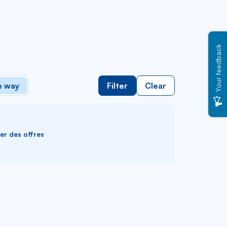
Your feedback
 way
Filter
Clear
ver des offres