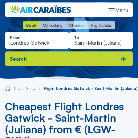
Menu
Book
My booking
Check-in
Flight status
Book
My booking
Check-in
Flight status
From
To
Search
Flight Londres Gatwick - Saint-Martin (Juliana)
Cheapest Flight Londres
Gatwick - Saint-Martin
(Juliana) from € (LGW-