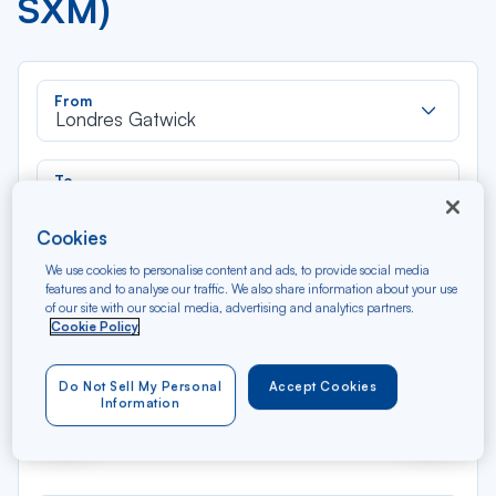
SXM)
Rec
From
dan
Londres Gatwick
la
liste
Rec
To
dan
Saint-Martin (Juliana)
la
Cookies
liste
Type of travel
We use cookies to personalise content and ads, to provide social media
Round trip
One way
features and to analyse our traffic. We also share information about your use
of our site with our social media, advertising and analytics partners.
Cookie Policy
Filter
Clear
Do Not Sell My Personal
Accept Cookies
Information
AUG 2026
N/A*
Précédent
Suivant
Round trip — Économique
Rou