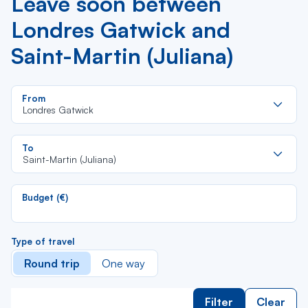
Leave soon between
Londres Gatwick and
Saint-Martin (Juliana)
Re
From
da
Londres Gatwick
la
lis
Re
To
da
Saint-Martin (Juliana)
la
lis
Budget (€)
Type of travel
Round trip
One way
Filter
Clear