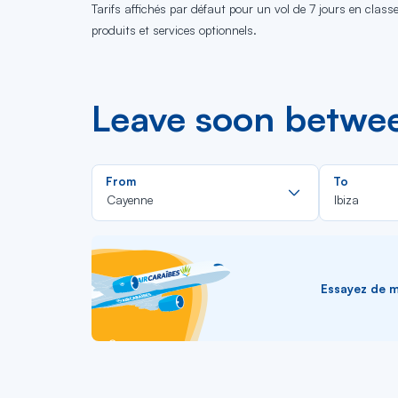
Tarifs affichés par défaut pour un vol de 7 jours en clas
produits et services optionnels.
Leave soon betwee
Rechercher
From
To
dans
Cayenne
Ibiza
la
liste
Essayez de me