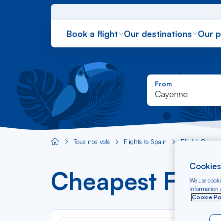
Book a flight
Our destinations
Our 
From
Cayenne
Tous nos vols
Flights to Spain
Flight Cayen
Aircaraibes.com
Cookies
Cheapest Fligh
We use cookie
information a
Cookie Po