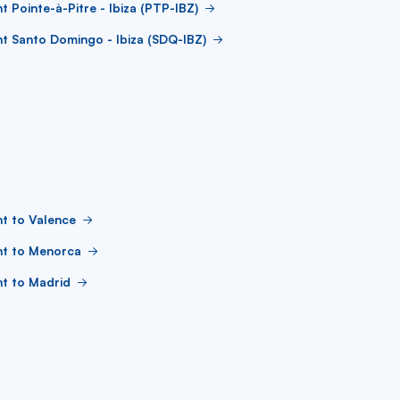
ht Pointe-à-Pitre - Ibiza (PTP-IBZ)
ht Santo Domingo - Ibiza (SDQ-IBZ)
ht to Valence
ht to Menorca
ht to Madrid