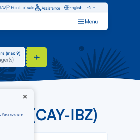
SAV
Points of sale
English - EN
Assistance
Caraïbes - FR
Menu
Français - FR
Español - ES
rs (max 9)
om € (CAY-IBZ)
. We also share