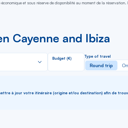
se économique et sous réserve de disponibilité au moment de la réservation.
n Cayenne and Ibiza
Rechercher
Type of travel
Budget (€)
dans
Round trip
On
la
liste
ttre à jour votre itinéraire (origine et/ou destination) afin de trou