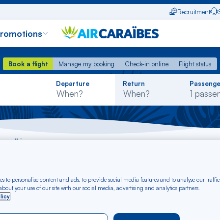
Recruitment
promotions
Book a flight
Manage my booking
Check-in online
Flight status
Book a flight
Manage my booking
Check-in online
Flight status
Rechercher
Departure
Return
Passenge
dans
la
liste
ne - Ibiza
t Cayenne - Ibiza fr
s to personalise content and ads, to provide social media features and to analyse our traffic
bout your use of our site with our social media, advertising and analytics partners.
licy