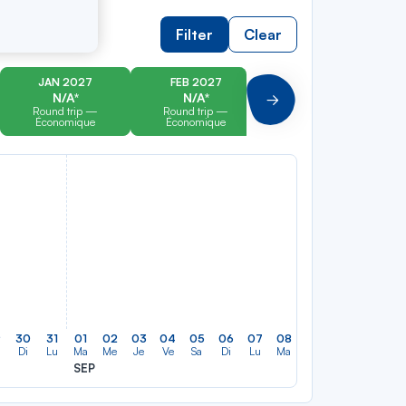
Filter
Clear
JAN 2027
FEB 2027
MAR 2027
N/A*
N/A*
N/A*
Suivant
Round trip —
Round trip —
Round trip —
Économique
Économique
Économique
9
30
31
01
02
03
04
05
06
07
08
09
10
11
12
Di
Lu
Ma
Me
Je
Ve
Sa
Di
Lu
Ma
Me
Je
Ve
Sa
SEP