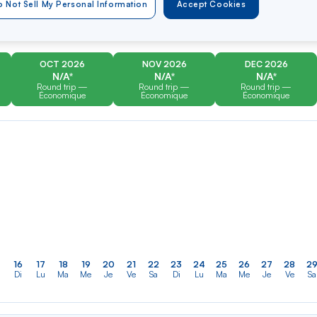
er
Rechercher
Type of travel
 Not Sell My Personal Information
Accept Cookies
dans
Round trip
One way
la
liste
OCT 2026
NOV 2026
DEC 2026
N/A*
N/A*
N/A*
Round trip —
Round trip —
Round trip —
Économique
Économique
Économique
16
17
18
19
20
21
22
23
24
25
26
27
28
2
Di
Lu
Ma
Me
Je
Ve
Sa
Di
Lu
Ma
Me
Je
Ve
Sa