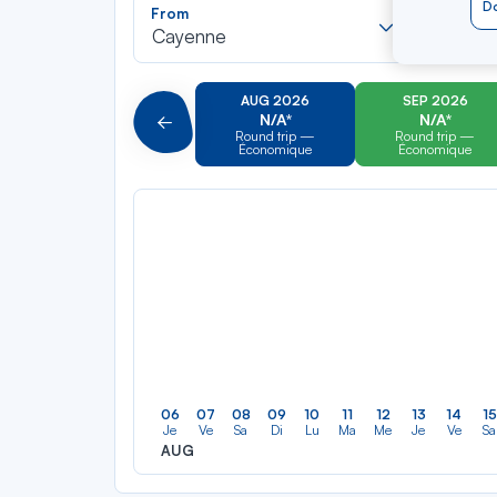
Recherch
Do
From
To
dans
Cayenne
Ibiza
la
liste
AUG 2026
SEP 2026
N/A*
N/A*
Précédent
Round trip —
Round trip —
Économique
Économique
06
07
08
09
10
11
12
13
14
15
Je
Ve
Sa
Di
Lu
Ma
Me
Je
Ve
Sa
AUG