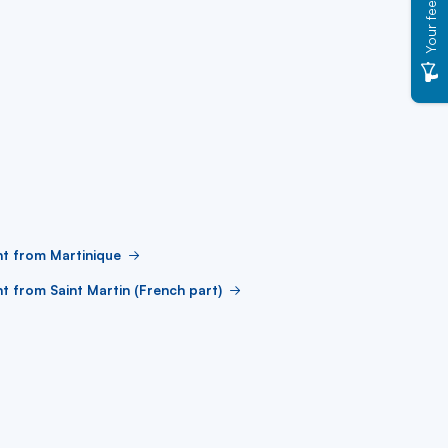
Your feedback
ht from Martinique
ht from Saint Martin (French part)