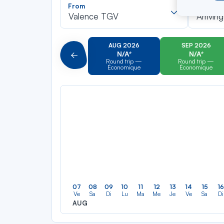
Recherch
From
To
dans
Valence TGV
Arriving
la
liste
AUG 2026
SEP 2026
N/A*
N/A*
Précédent
Round trip —
Round trip —
Économique
Économique
07
08
09
10
11
12
13
14
15
16
Ve
Sa
Di
Lu
Ma
Me
Je
Ve
Sa
Di
AUG