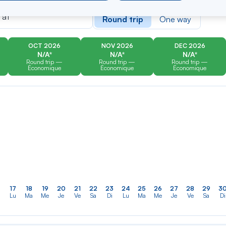
er
Rechercher
Type of travel
dans
 at
Round trip
One way
la
liste
OCT 2026
NOV 2026
DEC 2026
N/A*
N/A*
N/A*
Round trip —
Round trip —
Round trip —
Économique
Économique
Économique
17
18
19
20
21
22
23
24
25
26
27
28
29
3
Lu
Ma
Me
Je
Ve
Sa
Di
Lu
Ma
Me
Je
Ve
Sa
Di