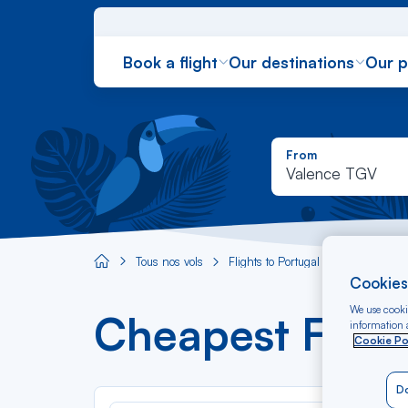
Book a flight
Our destinations
Our 
From
Valence TGV
Tous nos vols
Flights to Portugal
Flight Val
Aircaraibes.com
Cookies
We use cookie
Cheapest Fligh
information a
Cookie Po
Do