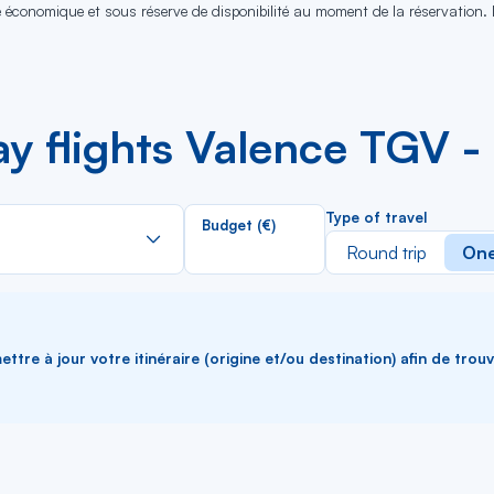
se économique et sous réserve de disponibilité au moment de la réservation.
y flights Valence TGV -
Rechercher
Type of travel
Budget (€)
dans
Round trip
One
la
liste
ttre à jour votre itinéraire (origine et/ou destination) afin de trou