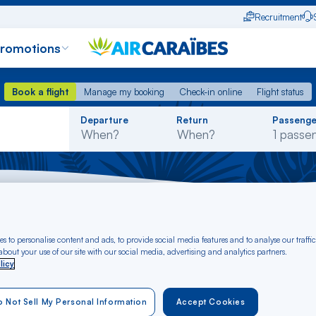
Recruitment
promotions
Book a flight
Manage my booking
Check-in online
Flight status
Book a flight
Manage my booking
Check-in online
Flight status
Rechercher
Departure
Return
Passenge
dans
la
liste
ence TGV - Portugal
s to personalise content and ads, to provide social media features and to analyse our traffic
t Valence TGV to Po
bout your use of our site with our social media, advertising and analytics partners.
licy
 Not Sell My Personal Information
Accept Cookies