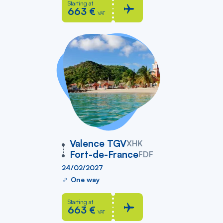
Starting at
663 €
VAT
vers
Valence TGV
XHK
Fort-de-France
FDF
24/02/2027
One way
Starting at
663 €
VAT