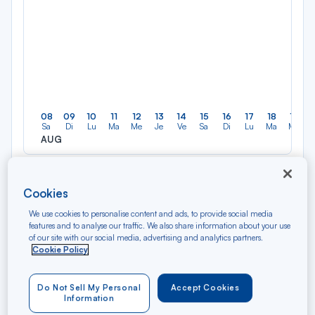
08
09
10
11
12
13
14
15
16
17
18
19
Sa
Di
Lu
Ma
Me
Je
Ve
Sa
Di
Lu
Ma
Me
AUG
Tarifs affichés par défaut pour un vol de 7 jours en classe
Cookies
économique et sous réserve de disponibilité au moment de la
réservation. Des frais supplémentaires peuvent être appliqués pour
We use cookies to personalise content and ads, to provide social media
les produits et services optionnels.
features and to analyse our traffic. We also share information about your use
of our site with our social media, advertising and analytics partners.
Cookie Policy
Find cheap one-way flights
Do Not Sell My Personal
Accept Cookies
Information