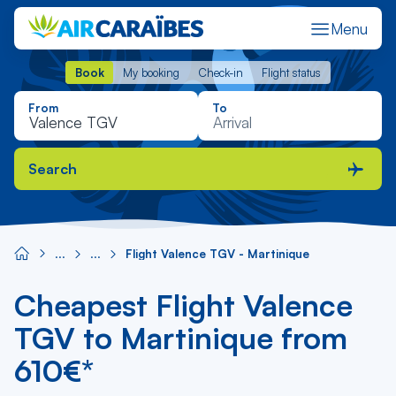
Menu
Book
My booking
Check-in
Flight status
Book
My booking
Check-in
Flight status
From
To
Search
Flight Valence TGV - Martinique
Cheapest Flight Valence
TGV to Martinique from
610€*