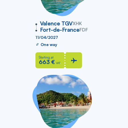
vers
Valence TGV
XHK
Fort-de-France
FDF
11/04/2027
One way
Starting at
663 €
VAT