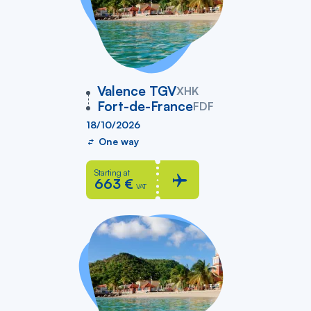
vers
Valence TGV
XHK
Fort-de-France
FDF
18/10/2026
One way
Starting at
663 €
VAT