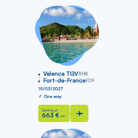
vers
Valence TGV
XHK
Fort-de-France
FDF
15/03/2027
One way
Starting at
663 €
VAT