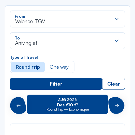
Rec
From
dan
Valence TGV
la
liste
Rec
To
dan
Arriving at
la
liste
Type of travel
Round trip
One way
Filter
Clear
AUG 2026
Dès 610 €*
Précédent
Suivant
Round trip — Économique
Rou