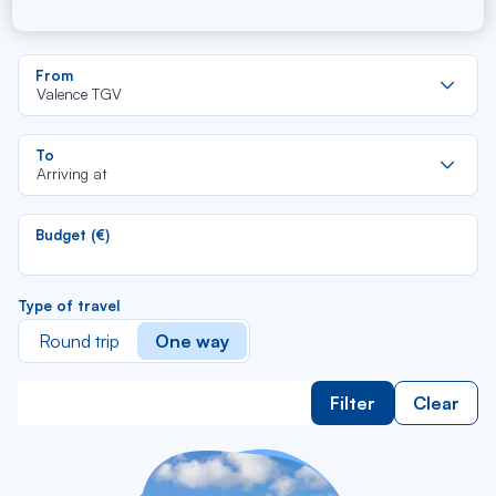
Valence TGV -
Re
From
da
Valence TGV
la
lis
Re
To
da
Arriving at
la
lis
Budget (€)
Type of travel
Round trip
One way
Filter
Clear