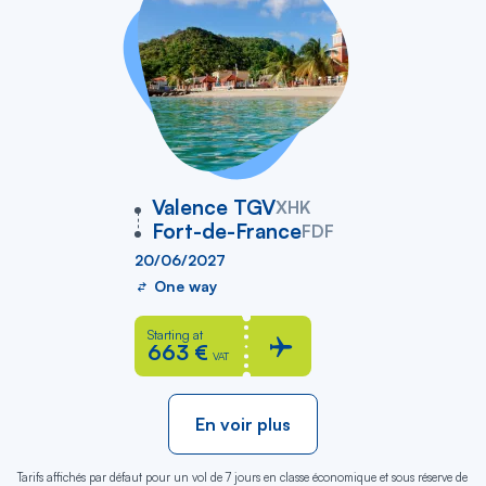
vers
Valence TGV
XHK
Fort-de-France
FDF
20/06/2027
One way
Starting at
663 €
VAT
En voir plus
Tarifs affichés par défaut pour un vol de 7 jours en classe économique et sous réserve de