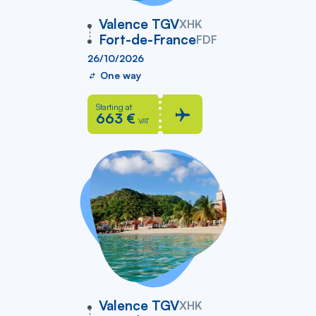
vers
Valence TGV
XHK
Fort-de-France
FDF
26/10/2026
One way
Starting at
663 €
VAT
vers
Valence TGV
XHK