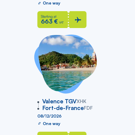
One way
Starting at
663 €
VAT
vers
Valence TGV
XHK
Fort-de-France
FDF
08/12/2026
One way