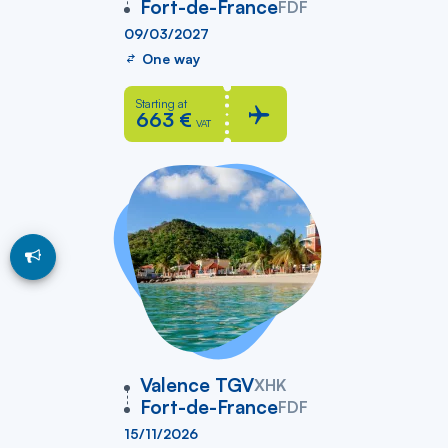
Fort-de-France
FDF
09/03/2027
One way
Starting at
663 €
VAT
vers
Valence TGV
XHK
Fort-de-France
FDF
15/11/2026