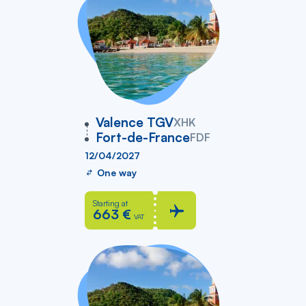
vers
Valence TGV
XHK
Fort-de-France
FDF
12/04/2027
One way
Starting at
663 €
VAT