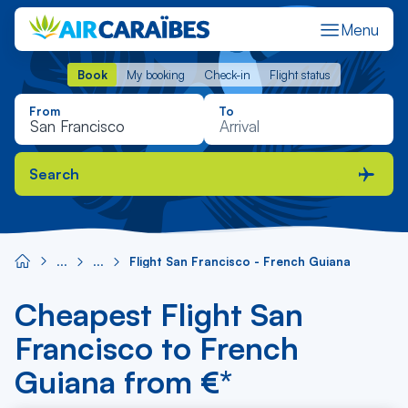
Menu
Book
My booking
Check-in
Flight status
Book
My booking
Check-in
Flight status
From
To
Search
Flight San Francisco - French Guiana
Cheapest Flight San
Francisco to French
Guiana from €*