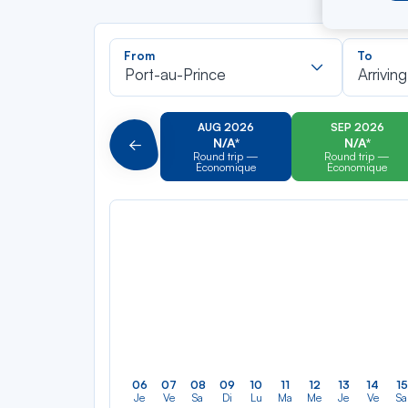
Recherch
From
To
dans
Port-au-Prince
Arriving
la
liste
AUG 2026
SEP 2026
N/A*
N/A*
Précédent
Round trip —
Round trip —
Économique
Économique
06
07
08
09
10
11
12
13
14
15
Je
Ve
Sa
Di
Lu
Ma
Me
Je
Ve
Sa