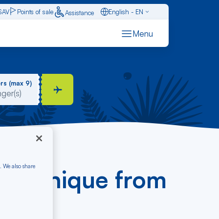
SAV
Points of sale
English - EN
Assistance
Caraïbes - FR
Menu
Français - FR
Español - ES
rs (max 9)
. We also share
Martinique from