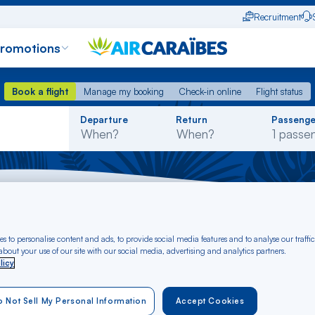
Recruitment
promotions
Book a flight
Manage my booking
Check-in online
Flight status
Book a flight
Manage my booking
Check-in online
Flight status
Rechercher
Departure
Return
Passenge
dans
la
liste
ort-au-Prince - Martinique
s to personalise content and ads, to provide social media features and to analyse our traffic
t Port-au-Prince to 
bout your use of our site with our social media, advertising and analytics partners.
licy
 Not Sell My Personal Information
Accept Cookies