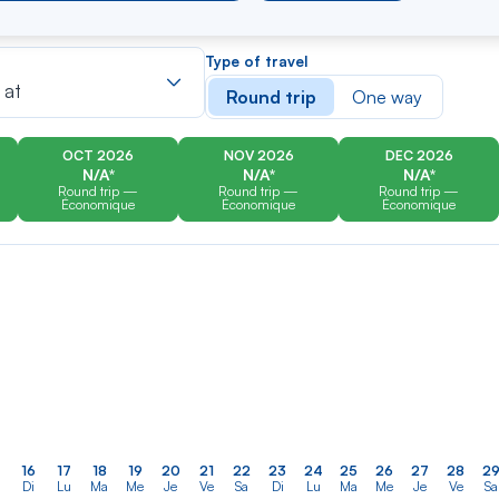
er
Rechercher
Type of travel
dans
 at
Round trip
One way
la
liste
OCT 2026
NOV 2026
DEC 2026
N/A*
N/A*
N/A*
Round trip —
Round trip —
Round trip —
Économique
Économique
Économique
16
17
18
19
20
21
22
23
24
25
26
27
28
2
Di
Lu
Ma
Me
Je
Ve
Sa
Di
Lu
Ma
Me
Je
Ve
Sa