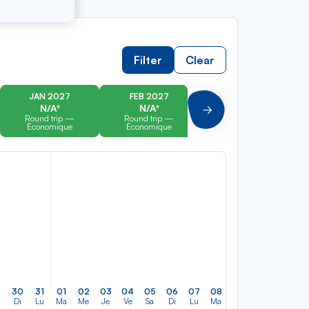
Filter
Clear
JAN 2027
FEB 2027
MAR 2027
N/A*
N/A*
N/A*
Suivant
Round trip —
Round trip —
Round trip —
Économique
Économique
Économique
9
30
31
01
02
03
04
05
06
07
08
09
10
11
12
Di
Lu
Ma
Me
Je
Ve
Sa
Di
Lu
Ma
Me
Je
Ve
Sa