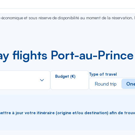
se économique et sous réserve de disponibilité au moment de la réservation.
 flights Port-au-Prince
Rechercher
Type of travel
Budget (€)
dans
Round trip
One
la
liste
ttre à jour votre itinéraire (origine et/ou destination) afin de trou