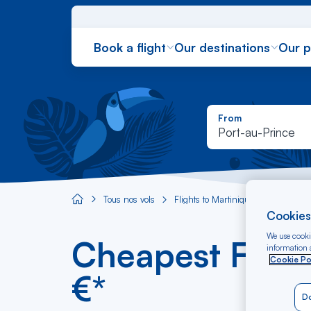
Book a flight
Our destinations
Our 
From
Port-au-Prince
Tous nos vols
Flights to Martinique
Flight P
Aircaraibes.com
Cookies
We use cookie
Cheapest Fligh
information a
Cookie Po
€*
Do