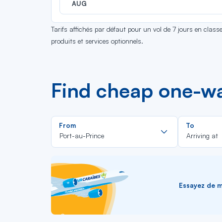
AUG
Tarifs affichés par défaut pour un vol de 7 jours en clas
produits et services optionnels.
Find cheap one-way
Rechercher
From
To
dans
Port-au-Prince
Arriving at
la
liste
Essayez de me