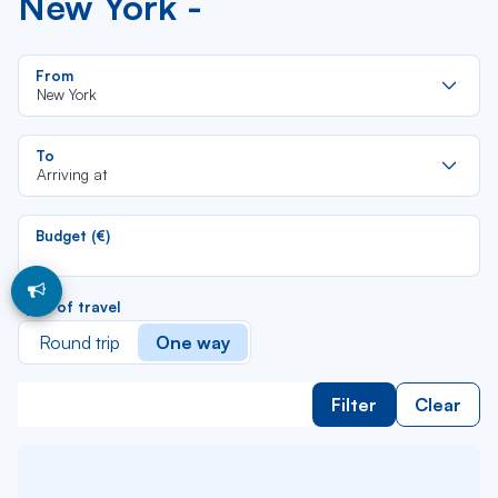
New York -
Re
From
da
New York
la
lis
Re
To
da
Arriving at
la
lis
Budget (€)
Type of travel
Round trip
One way
Filter
Clear