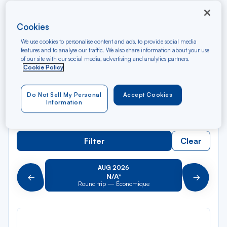
Rec
Cookies
From
dan
New York
We use cookies to personalise content and ads, to provide social media
la
features and to analyse our traffic. We also share information about your use
liste
Rec
of our site with our social media, advertising and analytics partners.
To
Cookie Policy
dan
Arriving at
la
liste
Do Not Sell My Personal
Accept Cookies
Type of travel
Information
Round trip
One way
Filter
Clear
AUG 2026
N/A*
Précédent
Suivant
Round trip — Économique
Rou