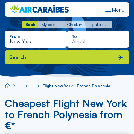
Menu
Book
My booking
Check-in
Flight status
Book
My booking
Check-in
Flight status
From
To
Search
Flight New York - French Polynesia
Cheapest Flight New York
to French Polynesia from
€*