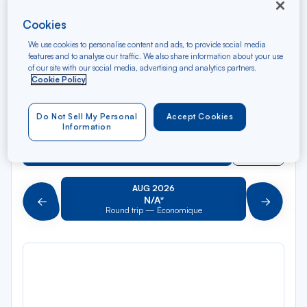
dan
Nantes TGV
Cookies
la
liste
Rec
We use cookies to personalise content and ads, to provide social media
To
dan
features and to analyse our traffic. We also share information about your use
Arriving at
of our site with our social media, advertising and analytics partners.
la
Cookie Policy
liste
Type of travel
Round trip
One way
Do Not Sell My Personal
Accept Cookies
Information
Filter
Clear
AUG 2026
N/A*
Précédent
Suivant
Round trip — Économique
Rou