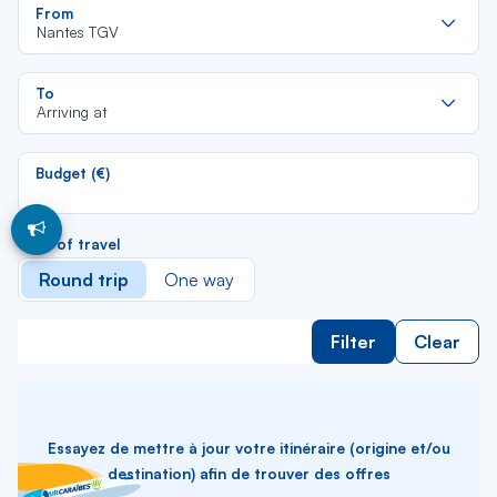
Re
From
da
Nantes TGV
la
lis
Re
To
da
Arriving at
la
lis
Budget (€)
Type of travel
Round trip
One way
Filter
Clear
Essayez de mettre à jour votre itinéraire (origine et/ou
destination) afin de trouver des offres