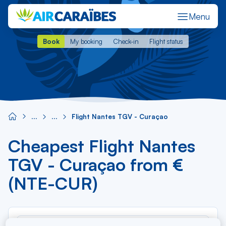
Menu
Book
My booking
Check-in
Flight status
Book
My booking
Check-in
Flight status
Flight Nantes TGV - Curaçao
Cheapest Flight Nantes
TGV - Curaçao from €
(NTE-CUR)
Rec
From