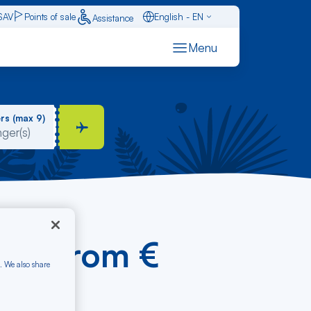
SAV
Points of sale
English - EN
Assistance
Caraïbes - FR
Menu
Français - FR
Español - ES
rs (max 9)
itre from €
. We also share