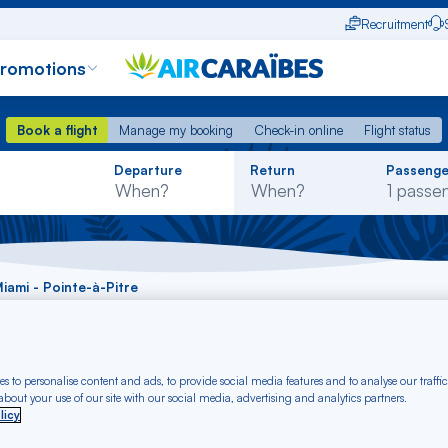
Recruitment
promotions
Book a flight
Manage my booking
Check-in online
Flight status
Book a flight
Manage my booking
Check-in online
Flight status
Rechercher
Departure
Return
Passenge
dans
la
liste
Miami - Pointe-à-Pitre
 Miami - Pointe-à-P
s to personalise content and ads, to provide social media features and to analyse our traffic
bout your use of our site with our social media, advertising and analytics partners.
licy