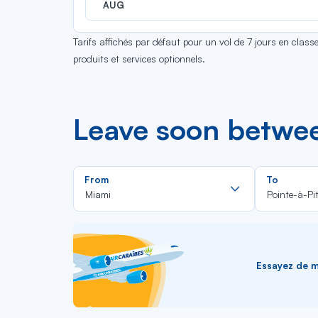
AUG
Tarifs affichés par défaut pour un vol de 7 jours en clas
produits et services optionnels.
Leave soon betwee
Rechercher
From
To
dans
Miami
Pointe-à-Pit
la
liste
Essayez de me