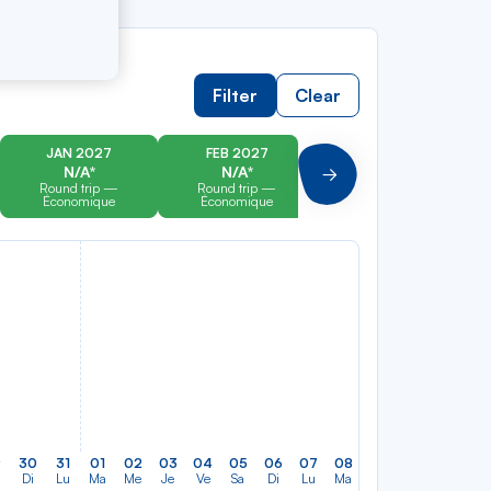
Filter
Clear
JAN 2027
FEB 2027
MAR 2027
N/A*
N/A*
N/A*
Suivant
Round trip —
Round trip —
Round trip —
Économique
Économique
Économique
9
30
31
01
02
03
04
05
06
07
08
09
10
11
12
Di
Lu
Ma
Me
Je
Ve
Sa
Di
Lu
Ma
Me
Je
Ve
Sa