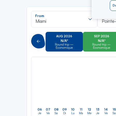
Do
Recherch
From
To
dans
Miami
Pointe-
la
liste
AUG 2026
SEP 2026
N/A*
N/A*
Précédent
Round trip —
Round trip —
Économique
Économique
06
07
08
09
10
11
12
13
14
15
Je
Ve
Sa
Di
Lu
Ma
Me
Je
Ve
Sa