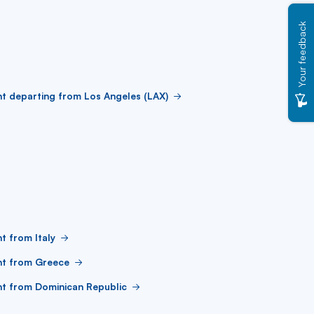
Your feedback
ht departing from Los Angeles (LAX)
ht from Italy
ht from Greece
ht from Dominican Republic