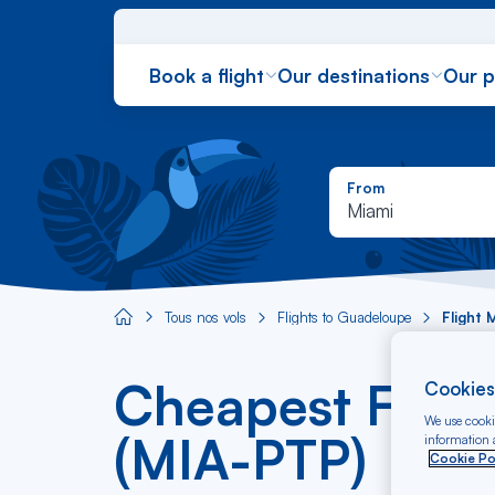
Book a flight
Our destinations
Our 
From
Miami
Tous nos vols
Flights to Guadeloupe
Flight 
Aircaraibes.com
Cheapest Flight
Cookies
We use cookie
(MIA-PTP)
information a
Cookie Po