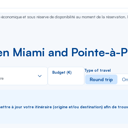
se économique et sous réserve de disponibilité au moment de la réservation.
n Miami and Pointe-à-P
Rechercher
Type of travel
Budget (€)
dans
re
Round trip
On
la
liste
ttre à jour votre itinéraire (origine et/ou destination) afin de trou