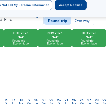
 Not Sell My Personal Information
Accept Cookies
er
Rechercher
Type of travel
dans
à-Pitre
Round trip
One way
la
liste
OCT 2026
NOV 2026
DEC 2026
N/A*
N/A*
N/A*
Round trip —
Round trip —
Round trip —
Économique
Économique
Économique
16
17
18
19
20
21
22
23
24
25
26
27
28
2
Di
Lu
Ma
Me
Je
Ve
Sa
Di
Lu
Ma
Me
Je
Ve
Sa