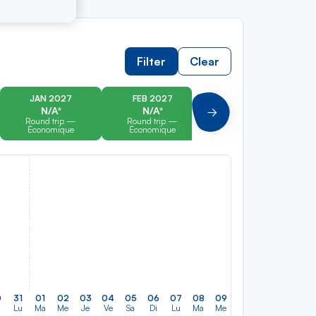
Filter
Clear
JAN 2027
FEB 2027
MAR 2027
N/A*
N/A*
N/A*
Suivant
Round trip —
Round trip —
Round trip —
Économique
Économique
Économique
0
31
01
02
03
04
05
06
07
08
09
10
11
12
13
Lu
Ma
Me
Je
Ve
Sa
Di
Lu
Ma
Me
Je
Ve
Sa
Di