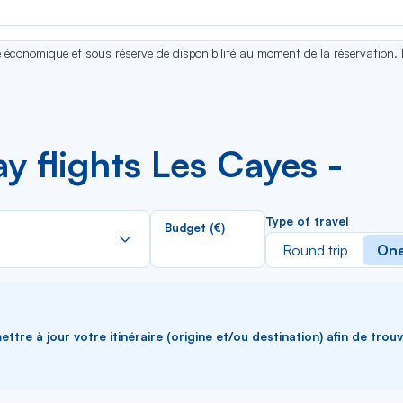
se économique et sous réserve de disponibilité au moment de la réservation.
 flights Les Cayes -
Rechercher
Type of travel
Budget (€)
dans
Round trip
One
la
liste
ttre à jour votre itinéraire (origine et/ou destination) afin de trou