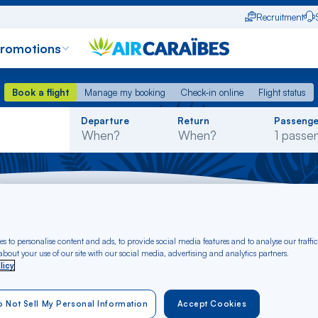
Recruitment
promotions
Book a flight
Manage my booking
Check-in online
Flight status
Book a flight
Manage my booking
Check-in online
Flight status
Rechercher
Departure
Return
Passenge
dans
la
liste
)
Flight Les Cayes - Saint Martin (French part)
s to personalise content and ads, to provide social media features and to analyse our traffic
 Les Cayes to Saint
bout your use of our site with our social media, advertising and analytics partners.
licy
 Not Sell My Personal Information
Accept Cookies