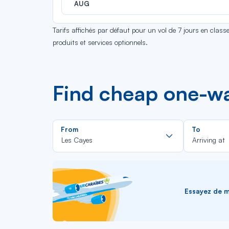
AUG
Tarifs affichés par défaut pour un vol de 7 jours en clas
produits et services optionnels.
Find cheap one-way
Rechercher
From
To
dans
Les Cayes
Arriving at
la
liste
Essayez de me