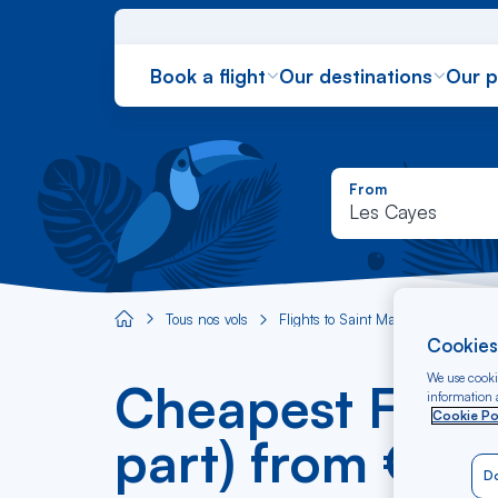
Book a flight
Our destinations
Our 
From
Les Cayes
Tous nos vols
Flights to Saint Martin (French part
Aircaraibes.com
Cookies
We use cookie
Cheapest Flight
information a
Cookie Po
part) from €*
Do