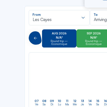
Recherch
From
To
dans
Les Cayes
Arriving
la
liste
AUG 2026
SEP 2026
N/A*
N/A*
Précédent
Round trip —
Round trip —
Économique
Économique
07
08
09
10
11
12
13
14
15
16
Ve
Sa
Di
Lu
Ma
Me
Je
Ve
Sa
Di