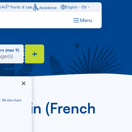
SAV
Points of sale
English - EN
Assistance
Caraïbes - FR
Menu
Français - FR
Español - ES
rs (max 9)
. We also share
 Martin (French