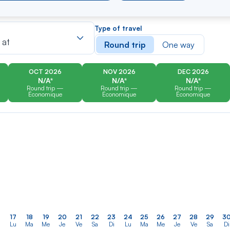
er
Rechercher
Type of travel
dans
 at
Round trip
One way
la
liste
OCT 2026
NOV 2026
DEC 2026
N/A*
N/A*
N/A*
Round trip —
Round trip —
Round trip —
Économique
Économique
Économique
17
18
19
20
21
22
23
24
25
26
27
28
29
3
Lu
Ma
Me
Je
Ve
Sa
Di
Lu
Ma
Me
Je
Ve
Sa
Di