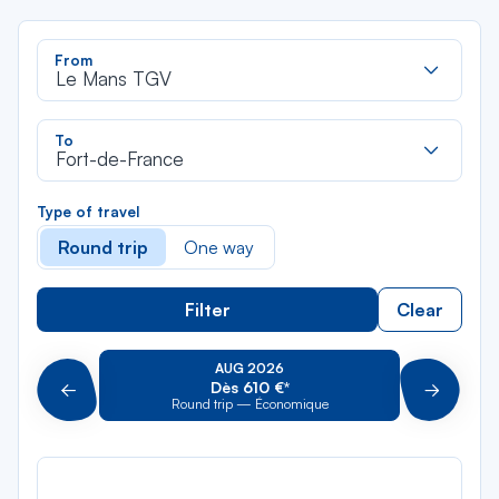
Rec
From
dan
Le Mans TGV
la
liste
Rec
To
dan
Fort-de-France
la
liste
Type of travel
Round trip
One way
Filter
Clear
AUG 2026
Dès 610 €*
Précédent
Suivant
Round trip — Économique
Rou