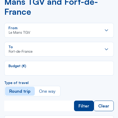
Mans TGV and Fort-de-
France
Re
From
da
Le Mans TGV
la
lis
Re
To
da
Fort-de-France
la
lis
Budget (€)
Type of travel
Round trip
One way
Filter
Clear