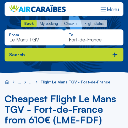
Menu
Book
My booking
Check-in
Flight status
Book
My booking
Check-in
Flight status
From
To
Search
Flight Le Mans TGV - Fort-de-France
Cheapest Flight Le Mans
TGV - Fort-de-France
from 610€ (LME-FDF)