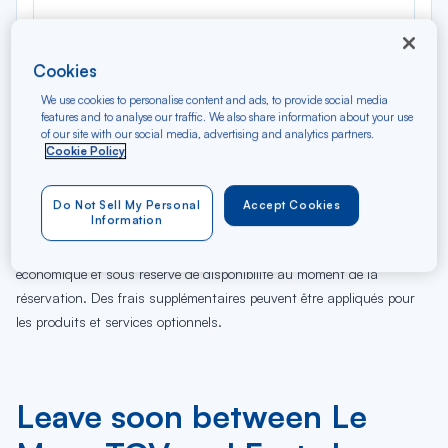
Cookies
We use cookies to personalise content and ads, to provide social media
features and to analyse our traffic. We also share information about your use
of our site with our social media, advertising and analytics partners.
Cookie Policy
09
10
11
12
13
14
15
16
17
18
19
20
Di
Lu
Ma
Me
Je
Ve
Sa
Di
Lu
Ma
Me
Je
AUG
Do Not Sell My Personal
Accept Cookies
Information
Tarifs affichés par défaut pour un vol de 7 jours en classe
économique et sous réserve de disponibilité au moment de la
réservation. Des frais supplémentaires peuvent être appliqués pour
les produits et services optionnels.
Leave soon between Le