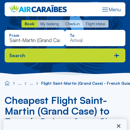
Menu
Book
My booking
Check-in
Flight status
Book
My booking
Check-in
Flight status
From
To
Search
Flight Saint-Martin (Grand Case) - French Gui
Cheapest Flight Saint-
Martin (Grand Case) to
French Guiana from €*