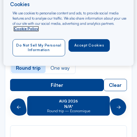
Cookies
We use cookies to personalise content and ads, to provide social media
Rec
From
features and to analyse our traffic. We also share information about your use
dan
Saint-Martin (Grand Case)
of our site with our social media, advertising and analytics partners.
la
Cookie Policy
liste
Rec
To
dan
Arriving at
Do Not Sell My Personal
Accept Cookies
la
Information
liste
Type of travel
Round trip
One way
Filter
Clear
AUG 2026
N/A*
Précédent
Suivant
Round trip — Économique
Rou