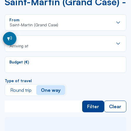
Saint-Martin (Grand Case) -
Re
From
da
Saint-Martin (Grand Case)
la
lis
Re
To
da
Arriving at
la
lis
Budget (€)
Type of travel
Round trip
One way
Filter
Clear