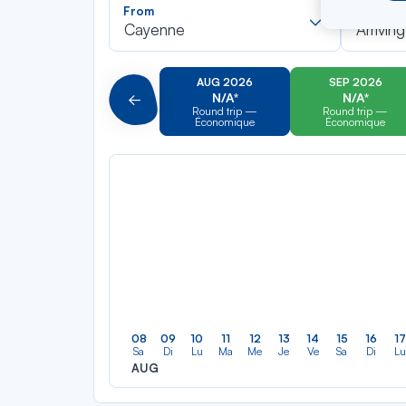
Recherch
From
To
dans
Cayenne
Arriving
la
liste
AUG 2026
SEP 2026
N/A*
N/A*
Précédent
Round trip —
Round trip —
Économique
Économique
08
09
10
11
12
13
14
15
16
17
Sa
Di
Lu
Ma
Me
Je
Ve
Sa
Di
Lu
AUG