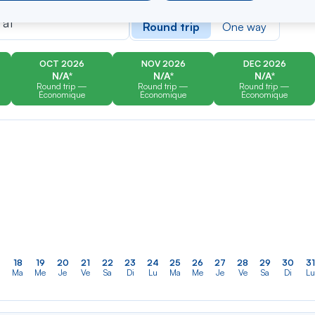
er
Rechercher
Type of travel
dans
 at
Round trip
One way
la
liste
OCT 2026
NOV 2026
DEC 2026
N/A*
N/A*
N/A*
Round trip —
Round trip —
Round trip —
Économique
Économique
Économique
18
19
20
21
22
23
24
25
26
27
28
29
30
31
Ma
Me
Je
Ve
Sa
Di
Lu
Ma
Me
Je
Ve
Sa
Di
Lu