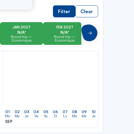
Filter
Clear
JAN 2027
FEB 2027
MAR 2027
N/A*
N/A*
N/A*
Suivant
Round trip —
Round trip —
Round trip —
Économique
Économique
Économique
01
02
03
04
05
06
07
08
09
10
11
12
13
14
Ma
Me
Je
Ve
Sa
Di
Lu
Ma
Me
Je
Ve
Sa
Di
Lu
SEP