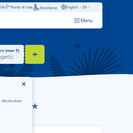
SAV
Points of sale
English - EN
Assistance
Caraïbes - FR
Menu
Français - FR
Español - ES
rs (max 9)
. We also share
rom €*