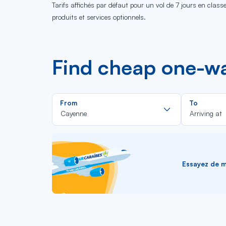
Tarifs affichés par défaut pour un vol de 7 jours en clas
produits et services optionnels.
Find cheap one-wa
Rechercher
From
To
dans
Cayenne
Arriving at
la
liste
Essayez de me