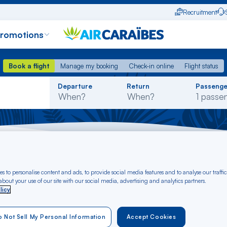
Recruitment
promotions
Book a flight
Manage my booking
Check-in online
Flight status
Book a flight
Manage my booking
Check-in online
Flight status
Rechercher
Departure
Return
Passenge
dans
la
liste
 - Haiti
s to personalise content and ads, to provide social media features and to analyse our traffic
t Cayenne to Haiti f
bout your use of our site with our social media, advertising and analytics partners.
licy
 Not Sell My Personal Information
Accept Cookies