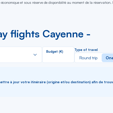
se économique et sous réserve de disponibilité au moment de la réservation.
y flights Cayenne -
Rechercher
Type of travel
Budget (€)
dans
Round trip
One
la
liste
ttre à jour votre itinéraire (origine et/ou destination) afin de trou