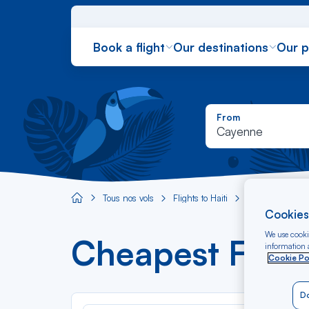
Book a flight
Our destinations
Our 
From
Cayenne
Tous nos vols
Flights to Haiti
Flight Cayenne
Aircaraibes.com
Cookies
We use cookie
Cheapest Fligh
information a
Cookie Po
Do