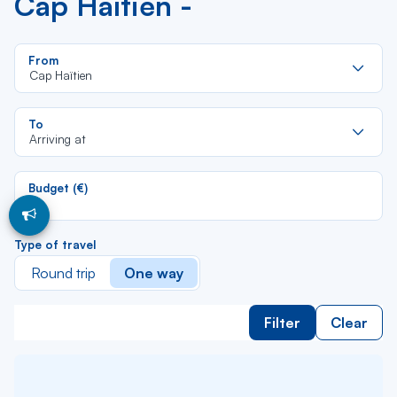
Cap Haïtien -
Re
From
da
Cap Haïtien
la
lis
Re
To
da
Arriving at
la
lis
Budget (€)
Type of travel
Round trip
One way
Filter
Clear