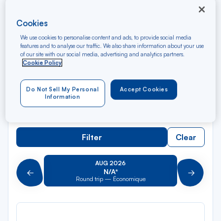
Rec
Cookies
From
dan
Cap Haïtien
We use cookies to personalise content and ads, to provide social media
la
features and to analyse our traffic. We also share information about your use
of our site with our social media, advertising and analytics partners.
liste
Rec
To
Cookie Policy
dan
Arriving at
la
Do Not Sell My Personal
Accept Cookies
liste
Type of travel
Information
Round trip
One way
Filter
Clear
AUG 2026
N/A*
Précédent
Suivant
Round trip — Économique
Rou