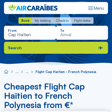
Menu
Book
My booking
Check-in
Flight status
Book
My booking
Check-in
Flight status
From
To
Search
Flight Cap Haïtien - French Polynesia
Cheapest Flight Cap
Haïtien to French
Polynesia from €*