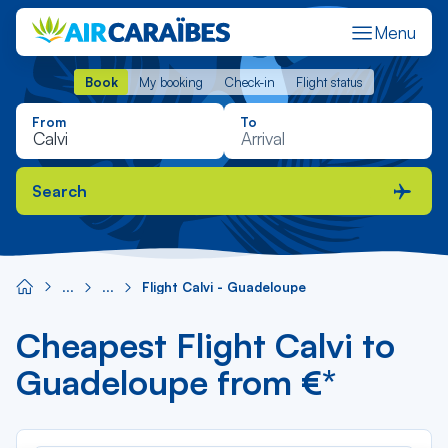
Menu
Book
My booking
Check-in
Flight status
Book
My booking
Check-in
Flight status
From
To
Search
Flight Calvi - Guadeloupe
Cheapest Flight Calvi to
Guadeloupe from €*