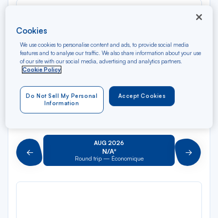
Rec
From
dan
Calvi
la
Cookies
liste
Rec
To
We use cookies to personalise content and ads, to provide social media
dan
Arriving at
features and to analyse our traffic. We also share information about your use
la
of our site with our social media, advertising and analytics partners.
Cookie Policy
liste
Type of travel
Round trip
One way
Do Not Sell My Personal
Accept Cookies
Information
Filter
Clear
AUG 2026
N/A*
Précédent
Suivant
Round trip — Économique
Rou