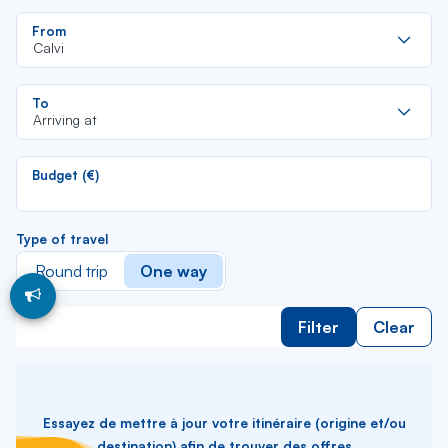
Re
From
da
Calvi
la
lis
Re
To
da
Arriving at
la
lis
Budget (€)
Type of travel
Round trip
One way
Filter
Clear
Essayez de mettre à jour votre itinéraire (origine et/ou
destination) afin de trouver des offres