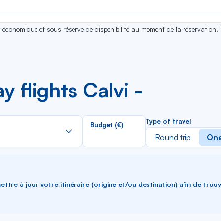
se économique et sous réserve de disponibilité au moment de la réservation.
 flights Calvi -
Rechercher
Type of travel
Budget (€)
dans
Round trip
One
la
liste
ttre à jour votre itinéraire (origine et/ou destination) afin de trou