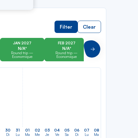
Filter
Clear
JAN 2027
FEB 2027
MAR 2027
N/A*
N/A*
N/A*
Suivant
Round trip —
Round trip —
Round trip —
Économique
Économique
Économique
9
30
31
01
02
03
04
05
06
07
08
09
10
11
12
Di
Lu
Ma
Me
Je
Ve
Sa
Di
Lu
Ma
Me
Je
Ve
Sa