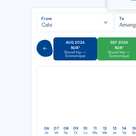
Recherch
From
To
dans
Calvi
Arriving
la
liste
AUG 2026
SEP 2026
N/A*
N/A*
Précédent
Round trip —
Round trip —
Économique
Économique
06
07
08
09
10
11
12
13
14
15
Je
Ve
Sa
Di
Lu
Ma
Me
Je
Ve
Sa