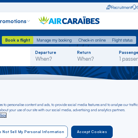
Recruitment
promotions
Book a flight
Manage my booking
Check-in online
Flight status
Book a flight
Manage my booking
Check-in online
Flight status
Rechercher
Departure
Return
Passenge
dans
la
liste
and Saba
Flight Calvi - Bonaire, Sint Eustatius and Saba
s to personalise content and ads, to provide social media features and to analyse our traffic
 Calvi to Bonaire, Si
bout your use of our site with our social media, advertising and analytics partners.
licy
€*
 Not Sell My Personal Information
Accept Cookies