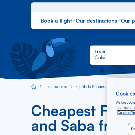
Book a flight
Our destinations
Our 
From
Calvi
Tous nos vols
Flights to Bonaire, Sint Eustatius 
Aircaraibes.com
Cookies
We use cookie
Cheapest Flight
information a
Cookie Po
and Saba from 
Do