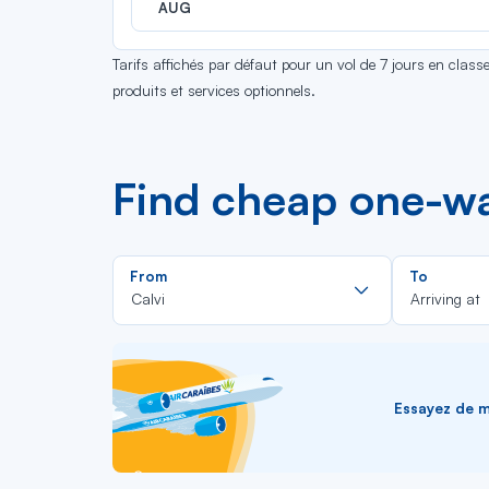
AUG
Tarifs affichés par défaut pour un vol de 7 jours en clas
produits et services optionnels.
Find cheap one-way
Rechercher
From
To
dans
Calvi
Arriving at
la
liste
Essayez de me