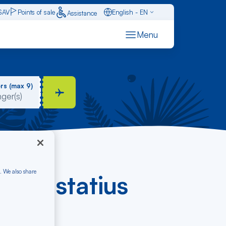
SAV
Points of sale
English - EN
Assistance
Caraïbes - FR
Menu
Français - FR
Español - ES
rs (max 9)
. We also share
nt Eustatius