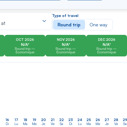
er
Rechercher
Type of travel
dans
 at
Round trip
One way
la
liste
OCT 2026
NOV 2026
DEC 2026
N/A*
N/A*
N/A*
Round trip —
Round trip —
Round trip —
Économique
Économique
Économique
16
17
18
19
20
21
22
23
24
25
26
27
28
2
Di
Lu
Ma
Me
Je
Ve
Sa
Di
Lu
Ma
Me
Je
Ve
Sa