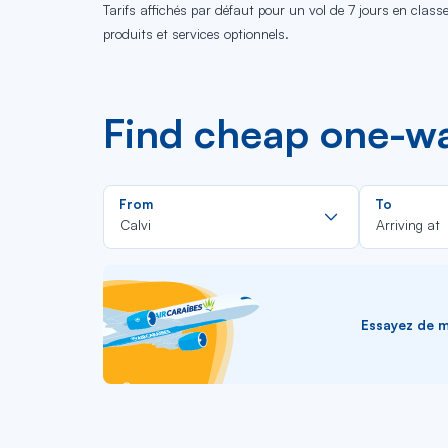
Tarifs affichés par défaut pour un vol de 7 jours en clas
produits et services optionnels.
Find cheap one-way
Rechercher
From
To
dans
Calvi
Arriving at
la
liste
Essayez de me