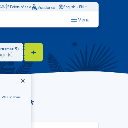
SAV
Points of sale
English - EN
Assistance
Caraïbes - FR
Menu
Français - FR
Español - ES
rs (max 9)
. We also share
rom €*