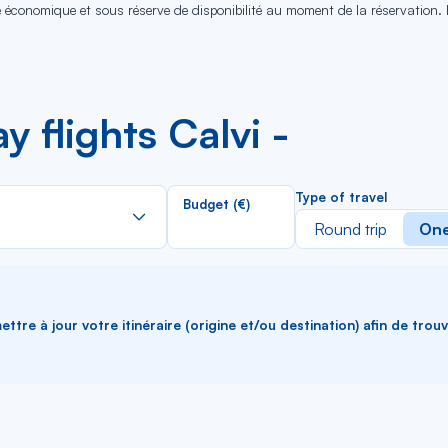
se économique et sous réserve de disponibilité au moment de la réservation.
 flights Calvi -
Rechercher
Type of travel
Budget (€)
dans
Round trip
One
la
liste
ttre à jour votre itinéraire (origine et/ou destination) afin de trou