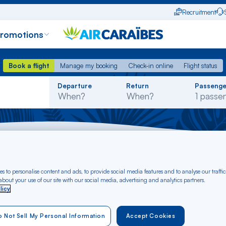
Recruitment
promotions
Book a flight
Manage my booking
Check-in online
Flight status
Book a flight
Manage my booking
Check-in online
Flight status
Rechercher
Departure
Return
Passenge
dans
la
liste
i - Belgium
s to personalise content and ads, to provide social media features and to analyse our traffic
 Calvi to Belgium f
bout your use of our site with our social media, advertising and analytics partners.
licy
 Not Sell My Personal Information
Accept Cookies