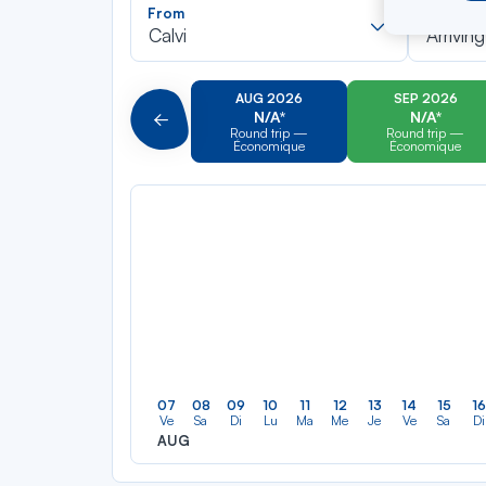
Recherch
From
To
dans
Calvi
Arriving
la
liste
AUG 2026
SEP 2026
N/A*
N/A*
Précédent
Round trip —
Round trip —
Économique
Économique
07
08
09
10
11
12
13
14
15
16
Ve
Sa
Di
Lu
Ma
Me
Je
Ve
Sa
Di
AUG