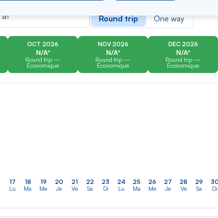
er
Rechercher
Type of travel
dans
 at
Round trip
One way
la
liste
OCT 2026
NOV 2026
DEC 2026
N/A*
N/A*
N/A*
Round trip —
Round trip —
Round trip —
Économique
Économique
Économique
17
18
19
20
21
22
23
24
25
26
27
28
29
3
Lu
Ma
Me
Je
Ve
Sa
Di
Lu
Ma
Me
Je
Ve
Sa
Di