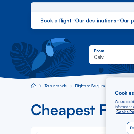
Book a flight
Our destinations
Our 
From
Calvi
Tous nos vols
Flights to Belgium
Flight Calv
Aircaraibes.com
Cookies
We use cookie
Cheapest Flight
information a
Cookie Po
Do