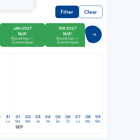
Filter
Clear
JAN 2027
FEB 2027
MAR 2027
N/A*
N/A*
N/A*
Suivant
Round trip —
Round trip —
Round trip —
Économique
Économique
Économique
0
31
01
02
03
04
05
06
07
08
09
10
11
12
13
Lu
Ma
Me
Je
Ve
Sa
Di
Lu
Ma
Me
Je
Ve
Sa
Di
SEP