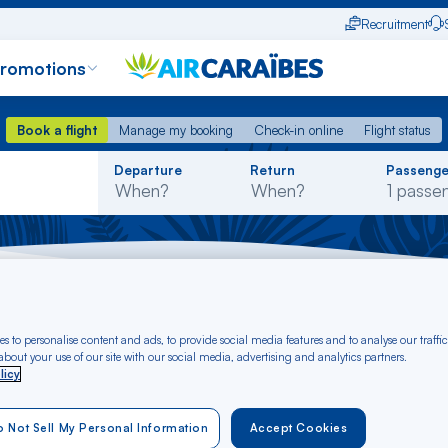
Recruitment
promotions
Book a flight
Manage my booking
Check-in online
Flight status
Book a flight
Manage my booking
Check-in online
Flight status
Rechercher
Departure
Return
Passenge
dans
la
liste
stia - Dominica
s to personalise content and ads, to provide social media features and to analyse our traffic
t Bastia to Dominica
bout your use of our site with our social media, advertising and analytics partners.
licy
 Not Sell My Personal Information
Accept Cookies