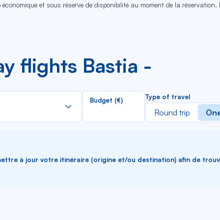
se économique et sous réserve de disponibilité au moment de la réservation.
 flights Bastia -
Rechercher
Type of travel
Budget (€)
dans
Round trip
One
la
liste
ttre à jour votre itinéraire (origine et/ou destination) afin de trou