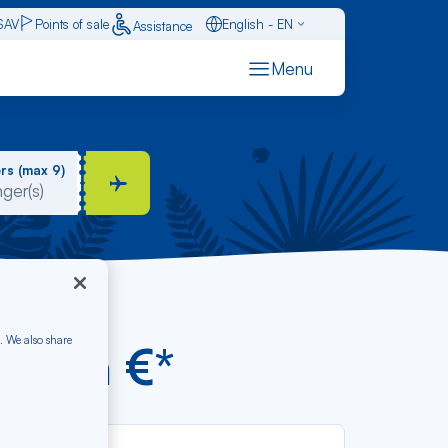
SAV
Points of sale
English - EN
Assistance
Caraïbes - FR
Menu
Français - FR
Español - ES
rs (max 9)
. We also share
 from €*