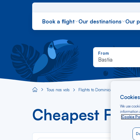
Book a flight
Our destinations
Our 
From
Bastia
Tous nos vols
Flights to Dominica
Flight Ba
Aircaraibes.com
Cookies
We use cookie
Cheapest Fligh
information a
Cookie Po
Do