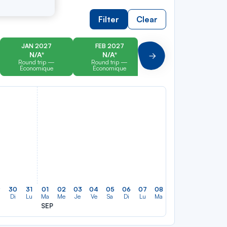
Filter
Clear
JAN 2027
FEB 2027
MAR 2027
N/A*
N/A*
N/A*
Suivant
Round trip —
Round trip —
Round trip —
Économique
Économique
Économique
9
30
31
01
02
03
04
05
06
07
08
09
10
11
12
Di
Lu
Ma
Me
Je
Ve
Sa
Di
Lu
Ma
Me
Je
Ve
Sa
SEP