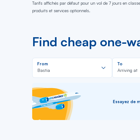
Tarifs affichés par défaut pour un vol de 7 jours en clas
produits et services optionnels.
Find cheap one-way
Rechercher
From
To
dans
Bastia
Arriving at
la
liste
Essayez de me