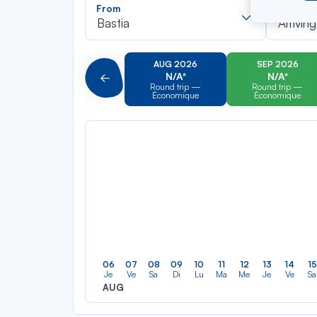
Recherch
From
To
dans
Bastia
Arriving
la
liste
AUG 2026
SEP 2026
N/A*
N/A*
Précédent
Round trip —
Round trip —
Économique
Économique
06
07
08
09
10
11
12
13
14
15
Je
Ve
Sa
Di
Lu
Ma
Me
Je
Ve
Sa
AUG