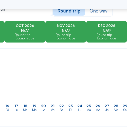
er
Rechercher
Type of travel
dans
 at
Round trip
One way
la
liste
OCT 2026
NOV 2026
DEC 2026
N/A*
N/A*
N/A*
Round trip —
Round trip —
Round trip —
Économique
Économique
Économique
16
17
18
19
20
21
22
23
24
25
26
27
28
2
Di
Lu
Ma
Me
Je
Ve
Sa
Di
Lu
Ma
Me
Je
Ve
Sa