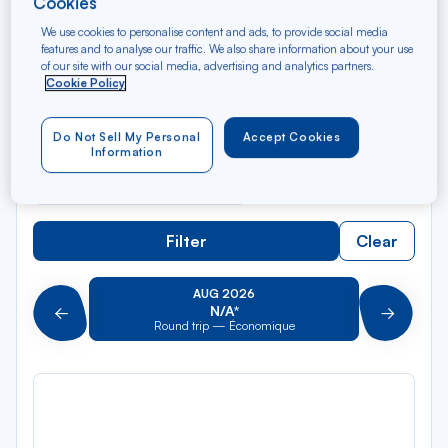
Cookies
Rec
From
dan
Antigua
We use cookies to personalise content and ads, to provide social media
features and to analyse our traffic. We also share information about your use
la
of our site with our social media, advertising and analytics partners.
liste
Rec
Cookie Policy
To
dan
Arriving at
la
Do Not Sell My Personal
Accept Cookies
liste
Information
Type of travel
Round trip
One way
Filter
Clear
AUG 2026
N/A*
Précédent
Suivant
Round trip — Économique
Rou