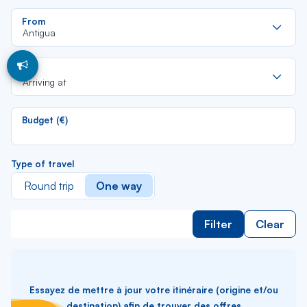
Re
From
da
Antigua
la
lis
Re
To
da
Arriving at
la
lis
Budget (€)
Type of travel
Round trip
One way
Filter
Clear
Essayez de mettre à jour votre itinéraire (origine et/ou
destination) afin de trouver des offres