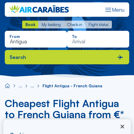
Menu
Book
My booking
Check-in
Flight status
Book
My booking
Check-in
Flight status
From
To
Search
Flight Antigua - French Guiana
Cheapest Flight Antigua
to French Guiana from €*